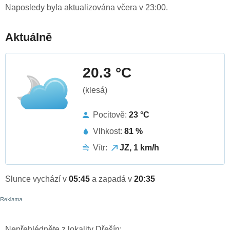
Naposledy byla aktualizována včera v 23:00.
Aktuálně
20.3 °C
(klesá)
Pocitově:
23 °C
Vlhkost:
81 %
Vítr:
JZ, 1 km/h
Slunce vychází v
05:45
a zapadá v
20:35
Nepřehlédněte z lokality Dřešín: