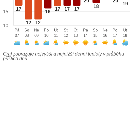
20
20
19
18
17
17
17
17
15
16
12
12
10
Pá
So
Ne
Po
Út
St
Čt
Pá
So
Ne
Po
Út
07
08
09
10
11
12
13
14
15
16
17
18
Graf zobrazuje nejvyšší a nejnižší denní teploty v průběhu
příštích dnů.