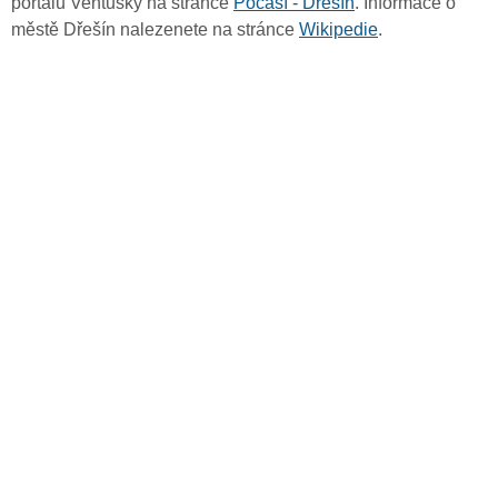
portálu Ventusky na stránce
Počasí - Dřešín
. Informace o
městě Dřešín nalezenete na stránce
Wikipedie
.