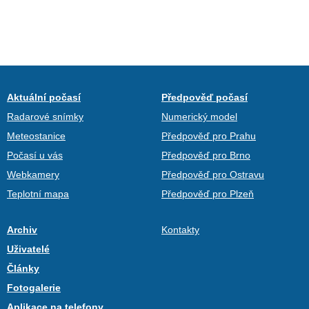
Aktuální počasí
Předpověď počasí
Radarové snímky
Numerický model
Meteostanice
Předpověď pro Prahu
Počasí u vás
Předpověď pro Brno
Webkamery
Předpověď pro Ostravu
Teplotní mapa
Předpověď pro Plzeň
Archiv
Kontakty
Uživatelé
Články
Fotogalerie
Aplikace na telefony