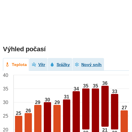
Výhled počasí
Teplota
Vítr
Srážky
Nový sníh
40
36
35
35
34
35
33
31
30
29
29
30
27
26
25
25
20
21