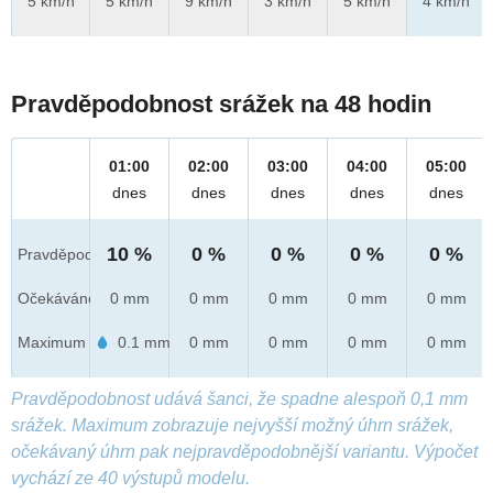
5 km/h
5 km/h
9 km/h
3 km/h
5 km/h
4 km/h
Pravděpodobnost srážek na 48 hodin
01:00
02:00
03:00
04:00
05:00
dnes
dnes
dnes
dnes
dnes
10 %
0 %
0 %
0 %
0 %
Pravděpod.
Očekáváno
0 mm
0 mm
0 mm
0 mm
0 mm
Maximum
0.1 mm
0 mm
0 mm
0 mm
0 mm
Pravděpodobnost udává šanci, že spadne alespoň 0,1 mm
srážek. Maximum zobrazuje nejvyšší možný úhrn srážek,
očekávaný úhrn pak nejpravděpodobnější variantu. Výpočet
vychází ze 40 výstupů modelu.