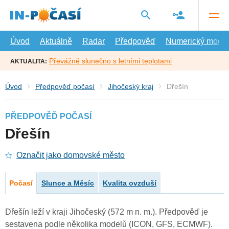
Přejít
na
hlavní
obsah
Úvod
Aktuálně
Radar
Předpověď
Numerický model
Převážně slunečno s letními teplotami
AKTUALITA:
Úvod
Předpověď počasí
Jihočeský kraj
Dřešín
PŘEDPOVĚĎ POČASÍ
Dřešín
Označit jako domovské město
Počasí
Slunce a Měsíc
Kvalita ovzduší
Dřešín leží v kraji Jihočeský (572 m n. m.). Předpověď je
sestavena podle několika modelů (ICON, GFS, ECMWF).