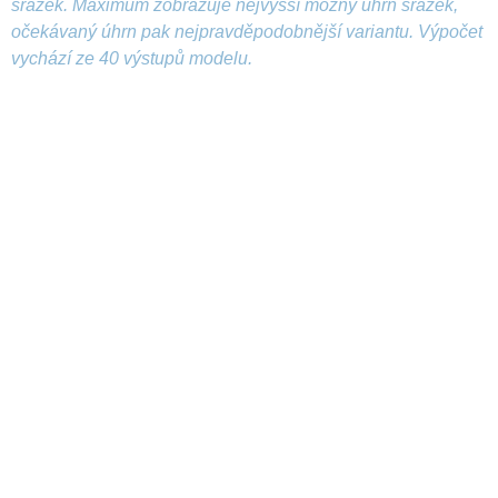
srážek. Maximum zobrazuje nejvyšší možný úhrn srážek,
očekávaný úhrn pak nejpravděpodobnější variantu. Výpočet
vychází ze 40 výstupů modelu.