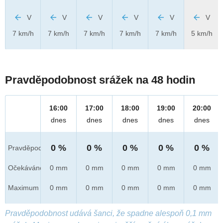
V
V
V
V
V
V
7 km/h
7 km/h
7 km/h
7 km/h
7 km/h
5 km/h
Pravděpodobnost srážek na 48 hodin
16:00
17:00
18:00
19:00
20:00
dnes
dnes
dnes
dnes
dnes
0 %
0 %
0 %
0 %
0 %
Pravděpod.
Očekáváno
0 mm
0 mm
0 mm
0 mm
0 mm
Maximum
0 mm
0 mm
0 mm
0 mm
0 mm
Pravděpodobnost udává šanci, že spadne alespoň 0,1 mm