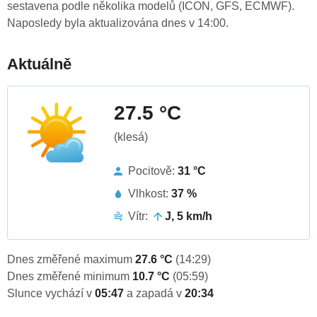
sestavena podle několika modelů (ICON, GFS, ECMWF).
Naposledy byla aktualizována dnes v 14:00.
Aktuálně
27.5 °C
(klesá)
Pocitově:
31 °C
Vlhkost:
37 %
Vítr:
J, 5 km/h
Dnes změřené maximum
27.6 °C
(14:29)
Dnes změřené minimum
10.7 °C
(05:59)
Slunce vychází v
05:47
a zapadá v
20:34