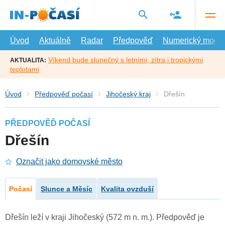
Přejít
na
hlavní
obsah
Úvod
Aktuálně
Radar
Předpověď
Numerický model
Víkend bude slunečný s letními, zítra i tropickými
AKTUALITA:
teplotami
Úvod
Předpověď počasí
Jihočeský kraj
Dřešín
PŘEDPOVĚĎ POČASÍ
Dřešín
Označit jako domovské město
Počasí
Slunce a Měsíc
Kvalita ovzduší
Dřešín leží v kraji Jihočeský (572 m n. m.). Předpověď je