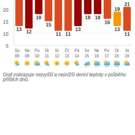
21
19
20
18
18
18
15
16
15
13
13
13
12
10
11
11
11
5
So
Ne
Po
Út
St
Čt
Pá
So
Ne
Po
Út
St
08
09
10
11
12
13
14
15
16
17
18
19
Graf zobrazuje nejvyšší a nejnižší denní teploty v průběhu
příštích dnů.