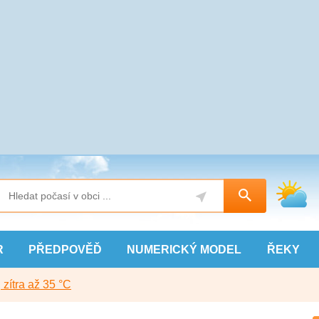
R
PŘEDPOVĚĎ
NUMERICKÝ
MODEL
ŘEKY
, zítra až 35 °C