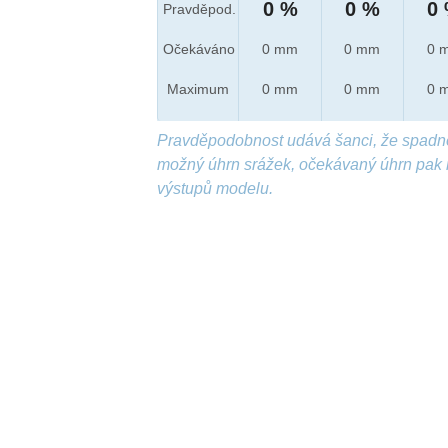
0 %
0 %
0
Pravděpod.
Očekáváno
0 mm
0 mm
0 
Maximum
0 mm
0 mm
0 
Pravděpodobnost udává šanci, že spadn
možný úhrn srážek, očekávaný úhrn pak 
výstupů modelu.