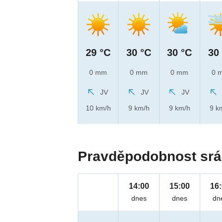
29 °C
30 °C
30 °C
30
0 mm
0 mm
0 mm
0 
JV
JV
JV
10 km/h
9 km/h
9 km/h
9 k
Pravděpodobnost srá
14:00
15:00
16
dnes
dnes
dn