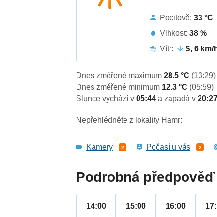
Pocitově:
33 °C
Vlhkost:
38 %
Vítr:
S, 6 km/
Dnes změřené maximum
28.5 °C
(13:29)
Dnes změřené minimum
12.3 °C
(05:59)
Slunce vychází v
05:44
a zapadá v
20:2
Nepřehlédněte z lokality Hamr:
Kamery
Počasí u vás
2
2
Podrobná předpověď 
14:00
15:00
16:00
17