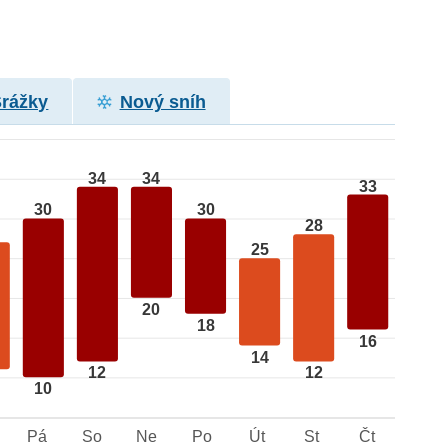
Srážky
Nový sníh
34
34
33
30
30
28
25
20
18
16
14
12
12
10
Pá
So
Ne
Po
Út
St
Čt