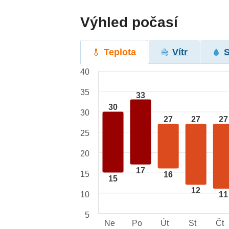
Výhled počasí
Teplota
Vítr
40
35
33
30
30
27
27
27
25
20
17
15
16
15
12
10
11
5
Ne
Po
Út
St
Čt