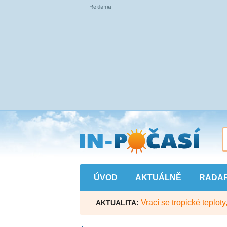
Přejít
na
hlavní
obsah
ÚVOD
AKTUÁLNĚ
RADA
Vrací se tropické teploty
AKTUALITA: