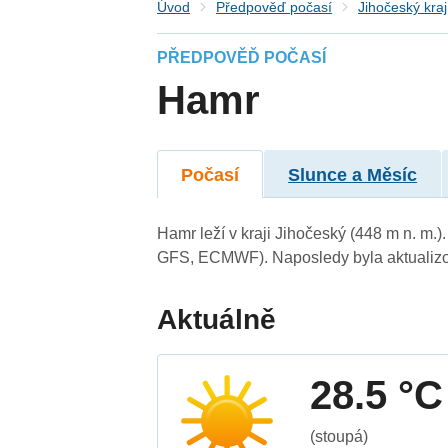
Úvod
Předpověď počasí
Jihočeský kraj
PŘEDPOVĚĎ POČASÍ
Hamr
Počasí
Slunce a Měsíc
Hamr leží v kraji Jihočeský (448 m n. m
GFS, ECMWF). Naposledy byla aktualizo
Aktuálně
28.5 °C
(stoupá)