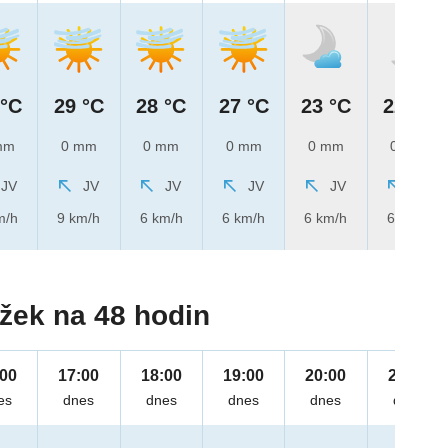
 °C
29 °C
28 °C
27 °C
23 °C
22 °C
mm
0 mm
0 mm
0 mm
0 mm
0 mm
JV
JV
JV
JV
JV
JV
m/h
9 km/h
6 km/h
6 km/h
6 km/h
6 km/h
žek na 48 hodin
:00
17:00
18:00
19:00
20:00
21:00
es
dnes
dnes
dnes
dnes
dnes