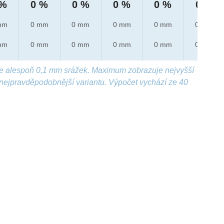
 %
0 %
0 %
0 %
0 %
0 %
mm
0 mm
0 mm
0 mm
0 mm
0 mm
mm
0 mm
0 mm
0 mm
0 mm
0 mm
e alespoň 0,1 mm srážek. Maximum zobrazuje nejvyšší
nejpravděpodobnější variantu. Výpočet vychází ze 40