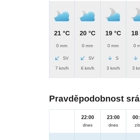
21 °C
20 °C
19 °C
18
0 mm
0 mm
0 mm
0 
SV
SV
S
7 km/h
6 km/h
3 km/h
3 k
Pravděpodobnost srá
22:00
23:00
00
dnes
dnes
zít