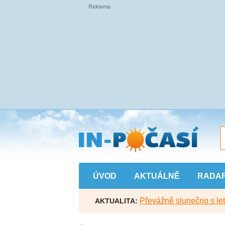
Přejít
na
hlavní
obsah
ÚVOD
AKTUÁLNĚ
RADA
Převážně slunečno s let
AKTUALITA: