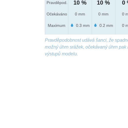
10 %
10 %
0
Pravděpod.
Očekáváno
0 mm
0 mm
0 
Maximum
0.3 mm
0.2 mm
0 
Pravděpodobnost udává šanci, že spadn
možný úhrn srážek, očekávaný úhrn pak 
výstupů modelu.