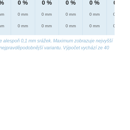
 %
0 %
0 %
0 %
0 %
0 %
mm
0 mm
0 mm
0 mm
0 mm
0 mm
mm
0 mm
0 mm
0 mm
0 mm
0 mm
e alespoň 0,1 mm srážek. Maximum zobrazuje nejvyšší
nejpravděpodobnější variantu. Výpočet vychází ze 40