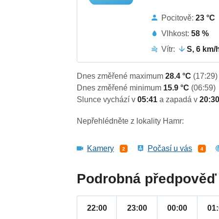
Pocitově:
23 °C
Vlhkost:
58 %
Vítr:
S, 6 km/
Dnes změřené maximum
28.4 °C
(17:29)
Dnes změřené minimum
15.9 °C
(06:59)
Slunce vychází v
05:41
a zapadá v
20:3
Nepřehlédněte z lokality Hamr:
Kamery
Počasí u vás
2
4
Podrobná předpověď 
22:00
23:00
00:00
01