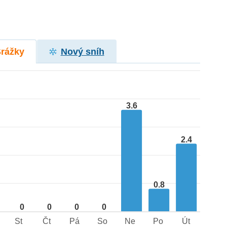
Srážky
Nový sníh
3.6
2.4
0.8
0
0
0
0
St
Čt
Pá
So
Ne
Po
Út