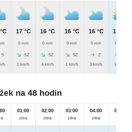
 °C
17 °C
16 °C
16 °C
16 °C
15 °C
mm
0 mm
0 mm
0 mm
0 mm
0 mm
S
SZ
SZ
SZ
Z
JZ
m/h
1 km/h
4 km/h
1 km/h
3 km/h
1 km/h
žek na 48 hodin
:00
01:00
02:00
03:00
04:00
05:00
ra
zítra
zítra
zítra
zítra
zítra