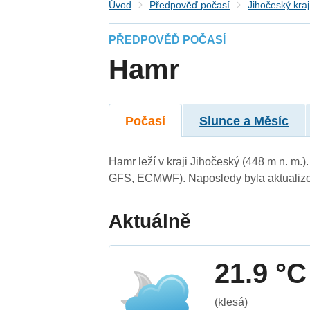
Úvod
Předpověď počasí
Jihočeský kraj
PŘEDPOVĚĎ POČASÍ
Hamr
Počasí
Slunce a Měsíc
Hamr leží v kraji Jihočeský (448 m n. m
GFS, ECMWF). Naposledy byla aktualizo
Aktuálně
21.9 °C
(klesá)