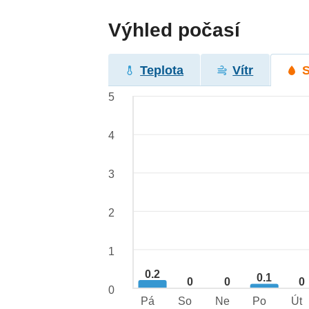
Výhled počasí
Teplota
Vítr
5
4
3
2
1
0.2
0.1
0
0
0
0
Pá
So
Ne
Po
Út