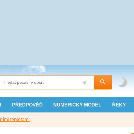
R
PŘEDPOVĚĎ
NUMERICKÝ
MODEL
ŘEKY
ními teplotami