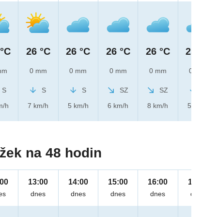
 °C
26 °C
26 °C
26 °C
26 °C
25 °C
mm
0 mm
0 mm
0 mm
0 mm
0 mm
S
S
S
SZ
SZ
S
m/h
7 km/h
5 km/h
6 km/h
8 km/h
5 km/h
žek na 48 hodin
:00
13:00
14:00
15:00
16:00
17:00
es
dnes
dnes
dnes
dnes
dnes