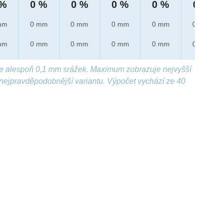
 %
0 %
0 %
0 %
0 %
0 %
mm
0 mm
0 mm
0 mm
0 mm
0 mm
mm
0 mm
0 mm
0 mm
0 mm
0 mm
e alespoň 0,1 mm srážek. Maximum zobrazuje nejvyšší
nejpravděpodobnější variantu. Výpočet vychází ze 40