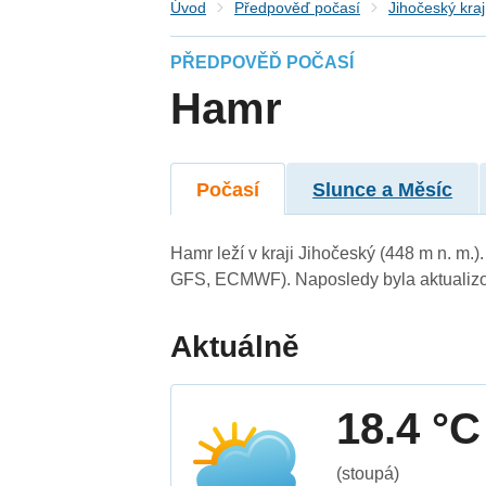
Úvod
Předpověď počasí
Jihočeský kraj
PŘEDPOVĚĎ POČASÍ
Hamr
Počasí
Slunce a Měsíc
Hamr leží v kraji Jihočeský (448 m n. m
GFS, ECMWF). Naposledy byla aktualizo
Aktuálně
18.4 °C
(stoupá)