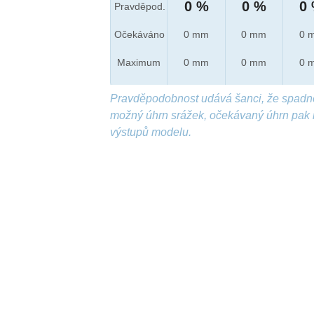
0 %
0 %
0
Pravděpod.
Očekáváno
0 mm
0 mm
0 
Maximum
0 mm
0 mm
0 
Pravděpodobnost udává šanci, že spadn
možný úhrn srážek, očekávaný úhrn pak 
výstupů modelu.