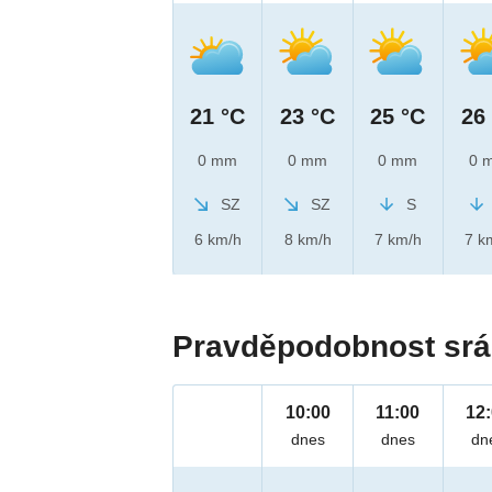
21 °C
23 °C
25 °C
26
0 mm
0 mm
0 mm
0 
SZ
SZ
S
6 km/h
8 km/h
7 km/h
7 k
Pravděpodobnost srá
10:00
11:00
12
dnes
dnes
dn