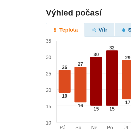
Výhled počasí
Teplota
Vítr
35
32
30
30
29
27
26
25
20
19
17
16
15
15
15
10
Pá
So
Ne
Po
Út