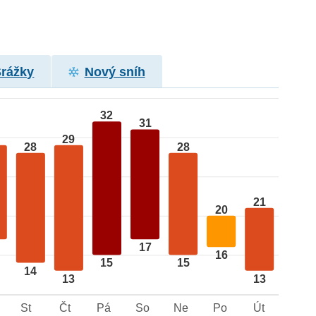
Srážky
Nový sníh
32
31
29
28
28
21
20
17
16
15
15
14
13
13
St
Čt
Pá
So
Ne
Po
Út