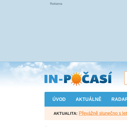
Přejít
na
hlavní
obsah
ÚVOD
AKTUÁLNĚ
RADA
Převážně slunečno s let
AKTUALITA: