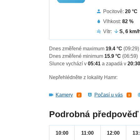
Pocitově:
20 °C
Vlhkost:
82 %
Vítr:
S, 6 km/
Dnes změřené maximum
19.4 °C
(09:29)
Dnes změřené minimum
15.9 °C
(06:59)
Slunce vychází v
05:41
a zapadá v
20:3
Nepřehlédněte z lokality Hamr:
Kamery
Počasí u vás
2
3
Podrobná předpověď 
10:00
11:00
12:00
13