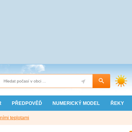
R
PŘEDPOVĚĎ
NUMERICKÝ
MODEL
ŘEKY
ními teplotami