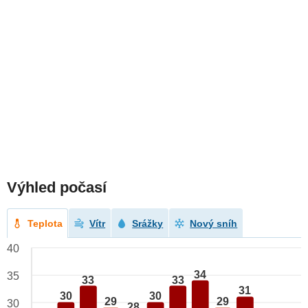
Výhled počasí
Teplota
Vítr
Srážky
Nový sníh
40
34
35
33
33
31
30
30
29
29
30
28