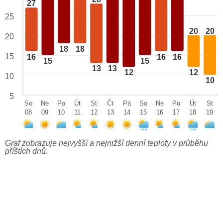
27
25
20
20
20
18
18
15
16
16
16
15
15
13
13
12
12
10
10
5
So
Ne
Po
Út
St
Čt
Pá
So
Ne
Po
Út
St
08
09
10
11
12
13
14
15
16
17
18
19
Graf zobrazuje nejvyšší a nejnižší denní teploty v průběhu
příštích dnů.