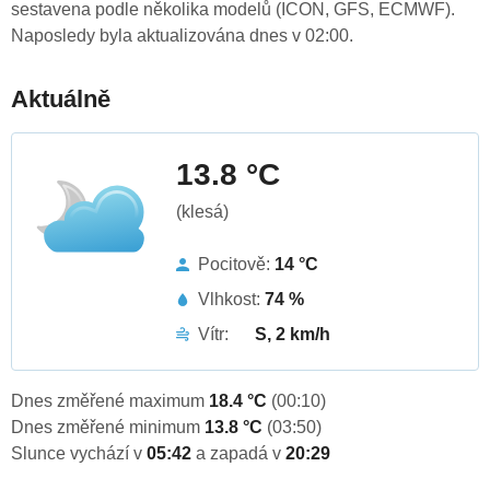
sestavena podle několika modelů (ICON, GFS, ECMWF).
Naposledy byla aktualizována dnes v 02:00.
Aktuálně
13.8 °C
(klesá)
Pocitově:
14 °C
Vlhkost:
74 %
Vítr:
S, 2 km/h
Dnes změřené maximum
18.4 °C
(00:10)
Dnes změřené minimum
13.8 °C
(03:50)
Slunce vychází v
05:42
a zapadá v
20:29