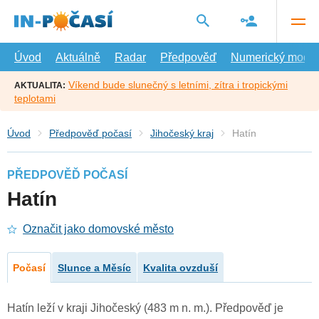
Přejít
na
hlavní
obsah
Úvod
Aktuálně
Radar
Předpověď
Numerický model
Víkend bude slunečný s letními, zítra i tropickými
AKTUALITA:
teplotami
Úvod
Předpověď počasí
Jihočeský kraj
Hatín
PŘEDPOVĚĎ POČASÍ
Hatín
Označit jako domovské město
Počasí
Slunce a Měsíc
Kvalita ovzduší
Hatín leží v kraji Jihočeský (483 m n. m.). Předpověď je