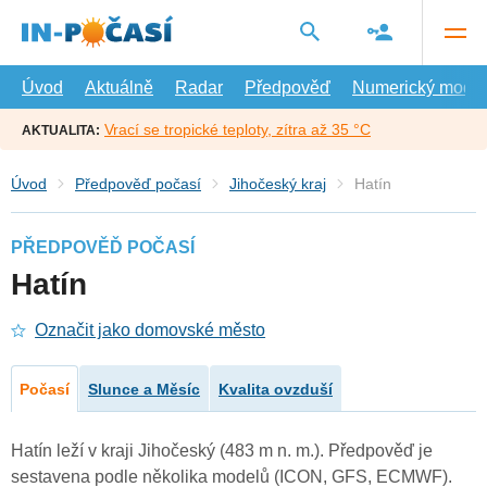
Přejít
na
hlavní
obsah
Úvod
Aktuálně
Radar
Předpověď
Numerický model
Vrací se tropické teploty, zítra až 35 °C
AKTUALITA:
Úvod
Předpověď počasí
Jihočeský kraj
Hatín
PŘEDPOVĚĎ POČASÍ
Hatín
Označit jako domovské město
Počasí
Slunce a Měsíc
Kvalita ovzduší
Hatín leží v kraji Jihočeský (483 m n. m.). Předpověď je
sestavena podle několika modelů (ICON, GFS, ECMWF).