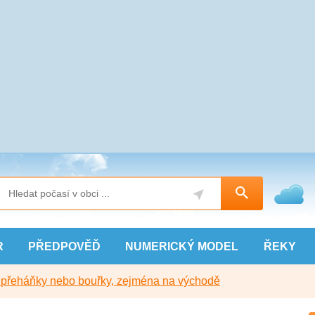
R
PŘEDPOVĚĎ
NUMERICKÝ
MODEL
ŘEKY
y přeháňky nebo bouřky, zejména na východě