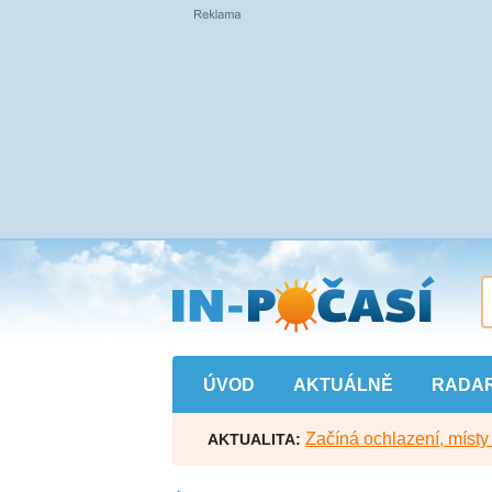
Přejít
na
hlavní
obsah
ÚVOD
AKTUÁLNĚ
RADA
Začíná ochlazení, míst
AKTUALITA: