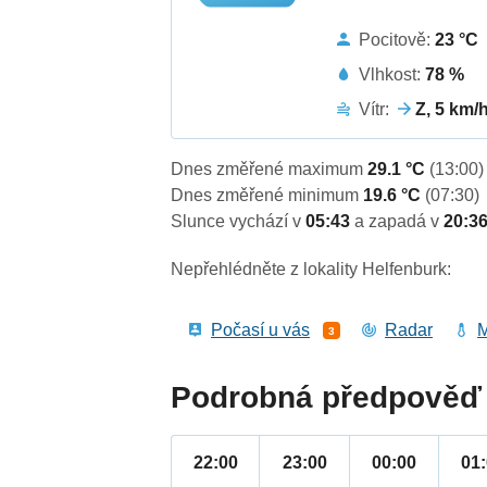
Pocitově:
23 °C
Vlhkost:
78 %
Vítr:
Z, 5 km/
Dnes změřené maximum
29.1 °C
(13:00)
Dnes změřené minimum
19.6 °C
(07:30)
Slunce vychází v
05:43
a zapadá v
20:3
Nepřehlédněte z lokality Helfenburk:
Počasí u vás
Radar
M
3
Podrobná předpověď 
22:00
23:00
00:00
01