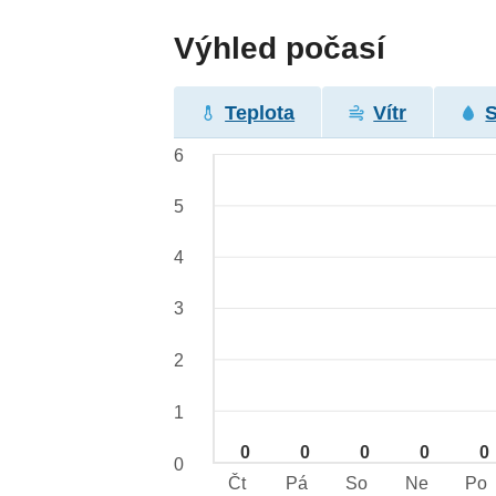
Výhled počasí
Teplota
Vítr
6
5
4
3
2
1
0
0
0
0
0
0
Čt
Pá
So
Ne
Po