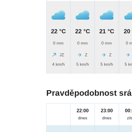
22 °C
22 °C
21 °C
20
0 mm
0 mm
0 mm
0 
JZ
Z
Z
4 km/h
5 km/h
5 km/h
5 k
Pravděpodobnost srá
22:00
23:00
00
dnes
dnes
zít