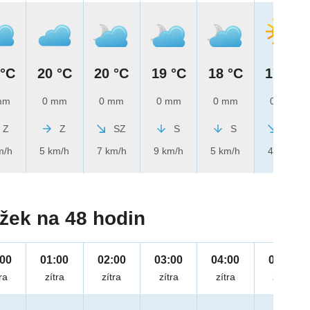
 °C
20 °C
20 °C
19 °C
18 °C
17 °C
mm
0 mm
0 mm
0 mm
0 mm
0 mm
Z
Z
SZ
S
S
SZ
m/h
5 km/h
7 km/h
9 km/h
5 km/h
4 km/h
žek na 48 hodin
:00
01:00
02:00
03:00
04:00
05:00
ra
zítra
zítra
zítra
zítra
zítra