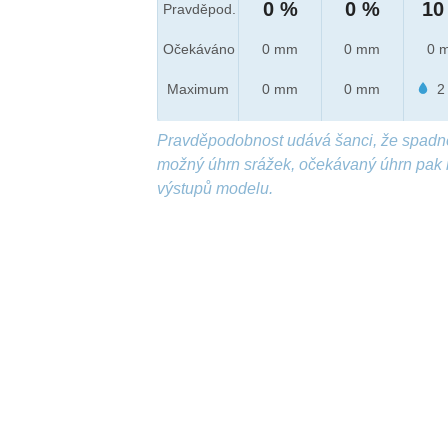
0 %
0 %
10
Pravděpod.
Očekáváno
0 mm
0 mm
0 
Maximum
0 mm
0 mm
2
Pravděpodobnost udává šanci, že spadn
možný úhrn srážek, očekávaný úhrn pak 
výstupů modelu.