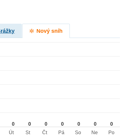
Srážky
Nový sníh
0
0
0
0
0
0
0
Út
St
Čt
Pá
So
Ne
Po