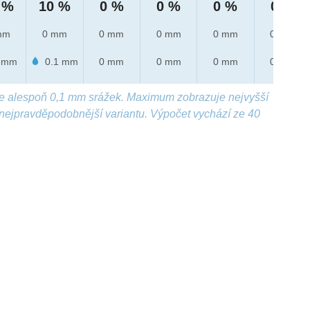
 %
10 %
0 %
0 %
0 %
0 %
mm
0 mm
0 mm
0 mm
0 mm
0 mm
 mm
0.1 mm
0 mm
0 mm
0 mm
0 mm
e alespoň 0,1 mm srážek. Maximum zobrazuje nejvyšší
nejpravděpodobnější variantu. Výpočet vychází ze 40