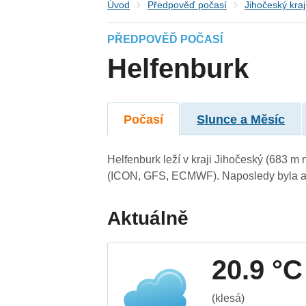
Úvod
Předpověď počasí
Jihočeský kraj
PŘEDPOVĚĎ POČASÍ
Helfenburk
Počasí
Slunce a Měsíc
Helfenburk leží v kraji Jihočeský (683 m
(ICON, GFS, ECMWF). Naposledy byla ak
Aktuálně
20.9 °C
(klesá)