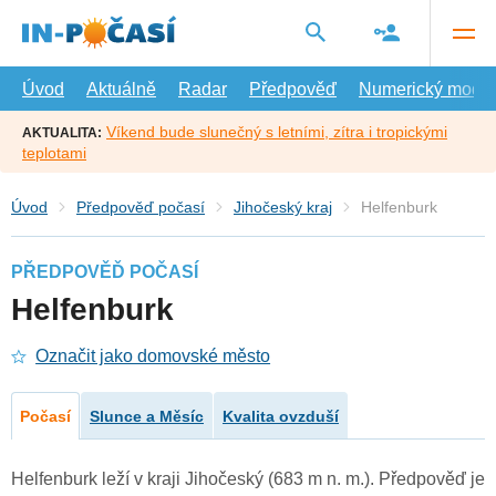
Přejít
na
hlavní
obsah
Úvod
Aktuálně
Radar
Předpověď
Numerický model
Víkend bude slunečný s letními, zítra i tropickými
AKTUALITA:
teplotami
Úvod
Předpověď počasí
Jihočeský kraj
Helfenburk
PŘEDPOVĚĎ POČASÍ
Helfenburk
Označit jako domovské město
Počasí
Slunce a Měsíc
Kvalita ovzduší
Helfenburk leží v kraji Jihočeský (683 m n. m.). Předpověď je