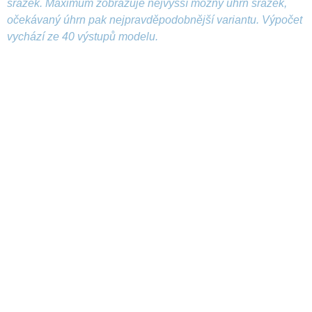
srážek. Maximum zobrazuje nejvyšší možný úhrn srážek,
očekávaný úhrn pak nejpravděpodobnější variantu. Výpočet
vychází ze 40 výstupů modelu.