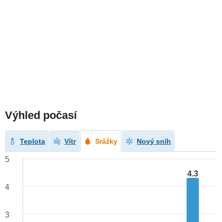
Výhled počasí
Teplota
Vítr
Srážky
Nový sníh
5
4.3
4
3