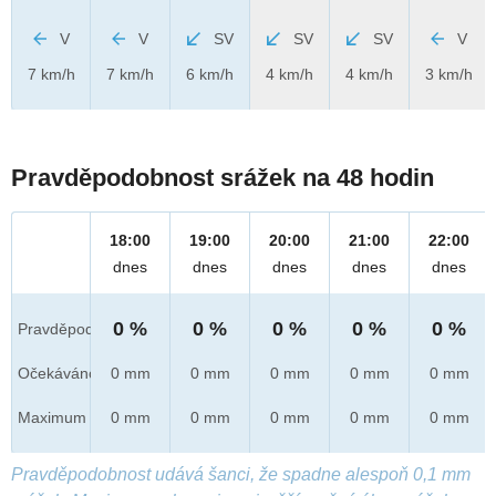
V
V
SV
SV
SV
V
7 km/h
7 km/h
6 km/h
4 km/h
4 km/h
3 km/h
Pravděpodobnost srážek na 48 hodin
18:00
19:00
20:00
21:00
22:00
dnes
dnes
dnes
dnes
dnes
0 %
0 %
0 %
0 %
0 %
Pravděpod.
Očekáváno
0 mm
0 mm
0 mm
0 mm
0 mm
Maximum
0 mm
0 mm
0 mm
0 mm
0 mm
Pravděpodobnost udává šanci, že spadne alespoň 0,1 mm