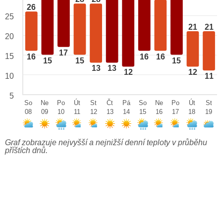
26
25
21
21
20
17
15
16
16
16
15
15
15
13
13
12
12
10
11
5
So
Ne
Po
Út
St
Čt
Pá
So
Ne
Po
Út
St
08
09
10
11
12
13
14
15
16
17
18
19
Graf zobrazuje nejvyšší a nejnižší denní teploty v průběhu
příštích dnů.