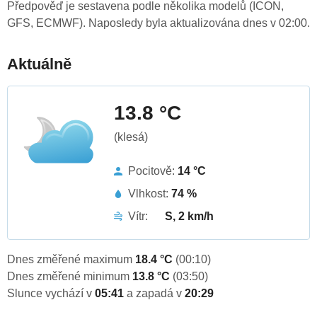
Předpověď je sestavena podle několika modelů (ICON,
GFS, ECMWF). Naposledy byla aktualizována dnes v 02:00.
Aktuálně
13.8 °C
(klesá)
Pocitově:
14 °C
Vlhkost:
74 %
Vítr:
S, 2 km/h
Dnes změřené maximum
18.4 °C
(00:10)
Dnes změřené minimum
13.8 °C
(03:50)
Slunce vychází v
05:41
a zapadá v
20:29