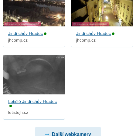
Jindřichův Hradec
Jindřichův Hradec
jhcomp.cz
jhcomp.cz
Letiště Jindřichův Hradec
letistejh.cz
Další webkamery