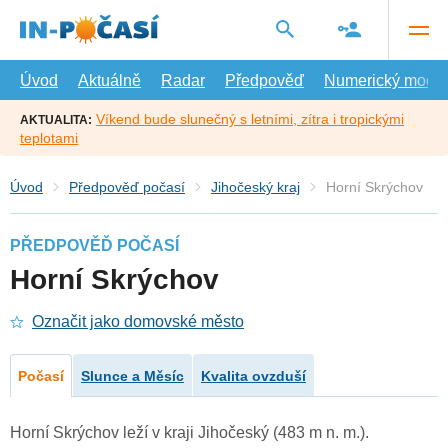
Přejít
na
hlavní
obsah
Úvod
Aktuálně
Radar
Předpověď
Numerický model
Víkend bude slunečný s letními, zítra i tropickými
AKTUALITA:
teplotami
Úvod
Předpověď počasí
Jihočeský kraj
Horní Skrýchov
PŘEDPOVĚĎ POČASÍ
Horní Skrýchov
Označit jako domovské město
Počasí
Slunce a Měsíc
Kvalita ovzduší
Horní Skrýchov leží v kraji Jihočeský (483 m n. m.).