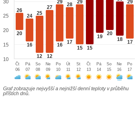
29
29
29
30
28
27
26
25
25
24
20
20
20
19
18
17
17
15
16
16
15
15
12
12
10
Čt
Pá
So
Ne
Po
Út
St
Čt
Pá
So
Ne
Po
06
07
08
09
10
11
12
13
14
15
16
17
Graf zobrazuje nejvyšší a nejnižší denní teploty v průběhu
příštích dnů.