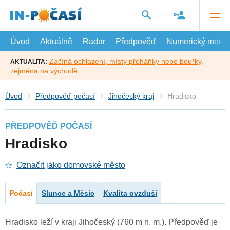
Přejít
na
hlavní
obsah
Úvod
Aktuálně
Radar
Předpověď
Numerický model
Začíná ochlazení, místy přeháňky nebo bouřky,
AKTUALITA:
zejména na východě
Úvod
Předpověď počasí
Jihočeský kraj
Hradisko
PŘEDPOVĚĎ POČASÍ
Hradisko
Označit jako domovské město
Počasí
Slunce a Měsíc
Kvalita ovzduší
Hradisko leží v kraji Jihočeský (760 m n. m.). Předpověď je