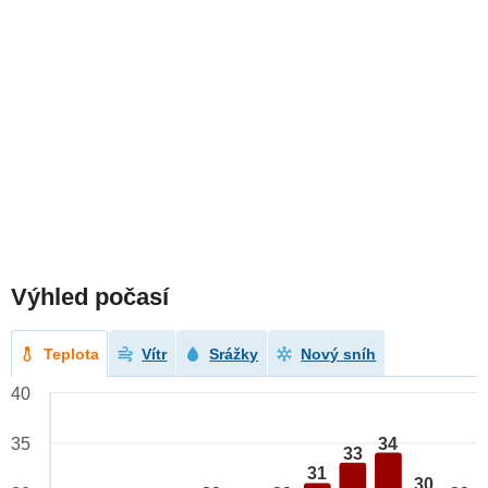
Výhled počasí
Teplota
Vítr
Srážky
Nový sníh
40
34
35
33
31
30