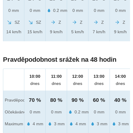
0 mm
0 mm
0.2 mm
0 mm
0 mm
0 mm
SZ
SZ
Z
Z
Z
Z
14 km/h
15 km/h
9 km/h
5 km/h
7 km/h
9 km/h
Pravděpodobnost srážek na 48 hodin
10:00
11:00
12:00
13:00
14:00
dnes
dnes
dnes
dnes
dnes
70 %
80 %
90 %
60 %
40 %
Pravděpod.
Očekáváno
0 mm
0 mm
0.2 mm
0 mm
0 mm
Maximum
4 mm
3 mm
4 mm
3 mm
3 mm