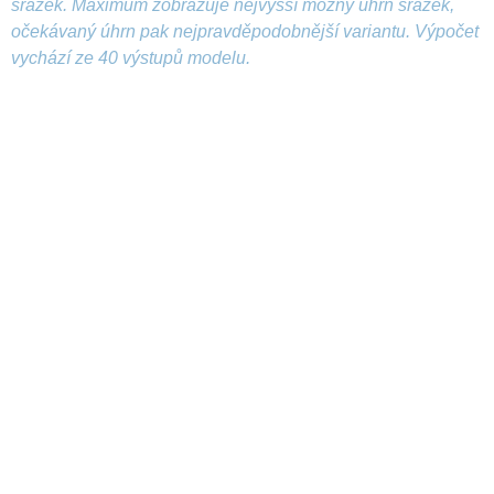
srážek. Maximum zobrazuje nejvyšší možný úhrn srážek,
očekávaný úhrn pak nejpravděpodobnější variantu. Výpočet
vychází ze 40 výstupů modelu.