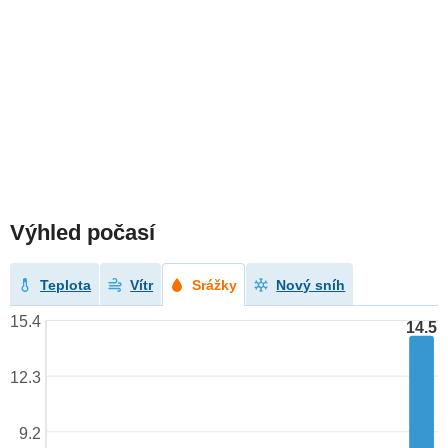
Výhled počasí
Teplota
Vítr
Srážky
Nový sníh
15.4
14.5
12.3
9.2