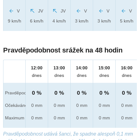
V
JV
JV
V
V
V
9 km/h
6 km/h
4 km/h
3 km/h
3 km/h
5 km/h
Pravděpodobnost srážek na 48 hodin
12:00
13:00
14:00
15:00
16:00
dnes
dnes
dnes
dnes
dnes
0 %
0 %
0 %
0 %
0 %
Pravděpod.
Očekáváno
0 mm
0 mm
0 mm
0 mm
0 mm
Maximum
0 mm
0 mm
0 mm
0 mm
0 mm
Pravděpodobnost udává šanci, že spadne alespoň 0,1 mm