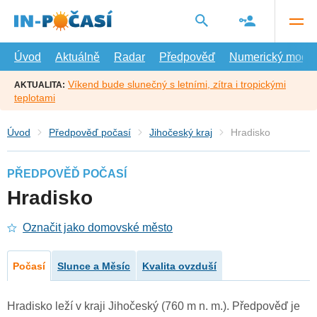
Přejít
na
hlavní
obsah
Úvod
Aktuálně
Radar
Předpověď
Numerický model
Víkend bude slunečný s letními, zítra i tropickými
AKTUALITA:
teplotami
Úvod
Předpověď počasí
Jihočeský kraj
Hradisko
PŘEDPOVĚĎ POČASÍ
Hradisko
Označit jako domovské město
Počasí
Slunce a Měsíc
Kvalita ovzduší
Hradisko leží v kraji Jihočeský (760 m n. m.). Předpověď je