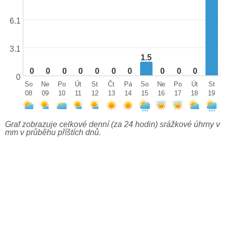
6.1
3.1
1.5
0
0
0
0
0
0
0
0
0
0
0
So
Ne
Po
Út
St
Čt
Pá
So
Ne
Po
Út
St
08
09
10
11
12
13
14
15
16
17
18
19
Graf zobrazuje celkové denní (za 24 hodin) srážkové úhrny v
mm v průběhu příštích dnů.