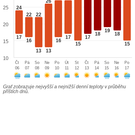
26
25
24
22
22
20
19
18
18
17
17
17
16
16
15
15
15
13
13
10
Čt
Pá
So
Ne
Po
Út
St
Čt
Pá
So
Ne
Po
06
07
08
09
10
11
12
13
14
15
16
17
Graf zobrazuje nejvyšší a nejnižší denní teploty v průběhu
příštích dnů.