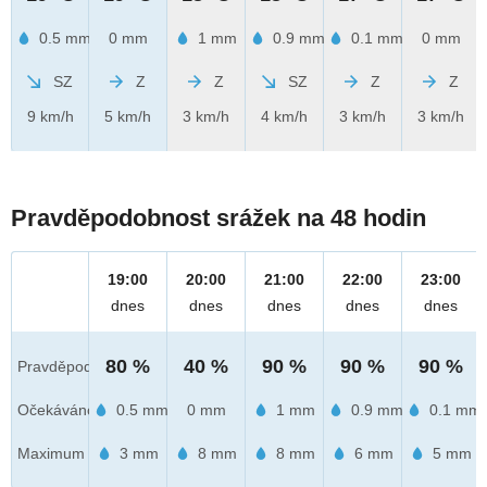
0.5 mm
0 mm
1 mm
0.9 mm
0.1 mm
0 mm
SZ
Z
Z
SZ
Z
Z
9 km/h
5 km/h
3 km/h
4 km/h
3 km/h
3 km/h
Pravděpodobnost srážek na 48 hodin
19:00
20:00
21:00
22:00
23:00
dnes
dnes
dnes
dnes
dnes
80 %
40 %
90 %
90 %
90 %
Pravděpod.
Očekáváno
0.5 mm
0 mm
1 mm
0.9 mm
0.1 mm
Maximum
3 mm
8 mm
8 mm
6 mm
5 mm