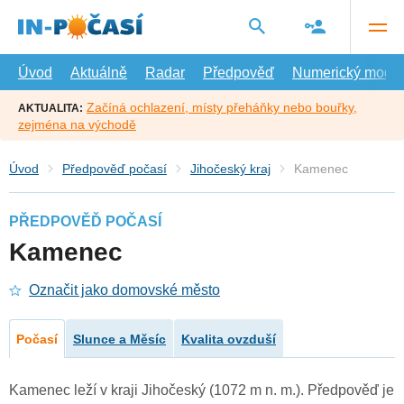
Přejít
na
hlavní
obsah
Úvod
Aktuálně
Radar
Předpověď
Numerický model
Začíná ochlazení, místy přeháňky nebo bouřky,
AKTUALITA:
zejména na východě
Úvod
Předpověď počasí
Jihočeský kraj
Kamenec
PŘEDPOVĚĎ POČASÍ
Kamenec
Označit jako domovské město
Počasí
Slunce a Měsíc
Kvalita ovzduší
Kamenec leží v kraji Jihočeský (1072 m n. m.). Předpověď je