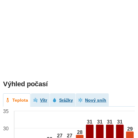
Výhled počasí
Teplota
Vítr
Srážky
Nový sníh
35
31
31
31
31
30
29
28
27
27