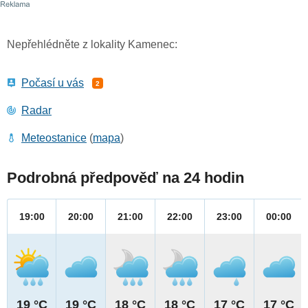
Nepřehlédněte z lokality Kamenec:
Počasí u vás
2
Radar
Meteostanice
(
mapa
)
Podrobná předpověď na 24 hodin
19:00
20:00
21:00
22:00
23:00
00:00
19 °C
19 °C
18 °C
18 °C
17 °C
17 °C