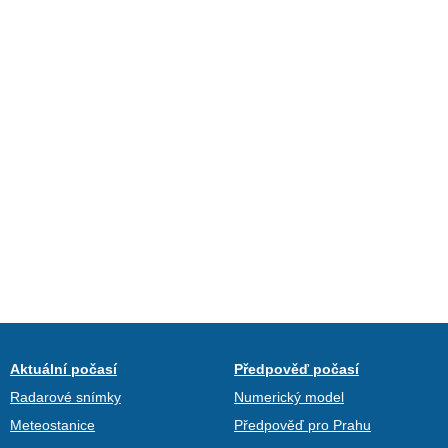
Aktuální počasí
Předpověď počasí
Radarové snímky
Numerický model
Meteostanice
Předpověď pro Prahu