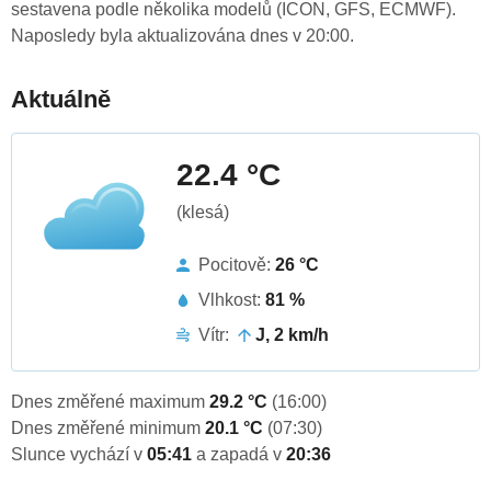
sestavena podle několika modelů (ICON, GFS, ECMWF).
Naposledy byla aktualizována dnes v 20:00.
Aktuálně
22.4 °C
(klesá)
Pocitově:
26 °C
Vlhkost:
81 %
Vítr:
J, 2 km/h
Dnes změřené maximum
29.2 °C
(16:00)
Dnes změřené minimum
20.1 °C
(07:30)
Slunce vychází v
05:41
a zapadá v
20:36