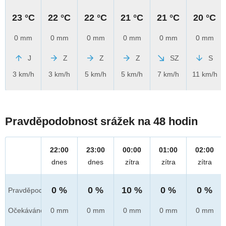
23 °C
22 °C
22 °C
21 °C
21 °C
20 °C
0 mm
0 mm
0 mm
0 mm
0 mm
0 mm
J
Z
Z
Z
SZ
S
3 km/h
3 km/h
5 km/h
5 km/h
7 km/h
11 km/h
Pravděpodobnost srážek na 48 hodin
22:00
23:00
00:00
01:00
02:00
dnes
dnes
zítra
zítra
zítra
0 %
0 %
10 %
0 %
0 %
Pravděpod.
Očekáváno
0 mm
0 mm
0 mm
0 mm
0 mm