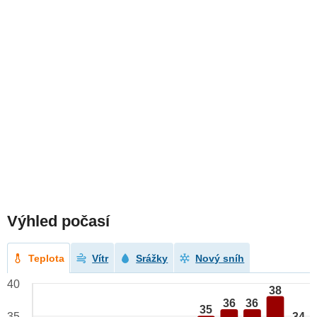
Výhled počasí
Teplota
Vítr
Srážky
Nový sníh
40
38
36
36
35
34
35