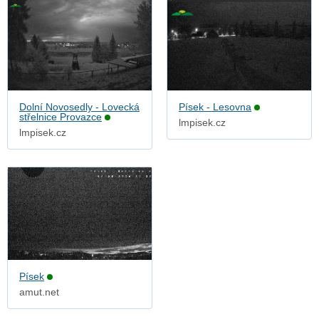
Dolní Novosedly - Lovecká
Písek - Lesovna
střelnice Provazce
lmpisek.cz
lmpisek.cz
Písek
amut.net