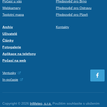
Počasí u vás
Předpověď pro Brno
Webkamery
Předpověď pro Ostravu
Teplotní mapa
Předpověď pro Plzeň
Archiv
Kontakty
Uživatelé
Články
Fotogalerie
Aplikace na telefony
Počasí na web
Ventusky
In-počasie
Copyright © 2026
InMeteo, s.r.o.
Použitím souhlasíte s uložením