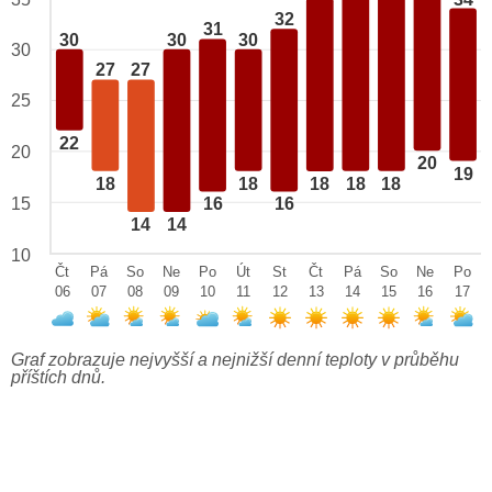
32
31
30
30
30
30
27
27
25
22
20
20
19
18
18
18
18
18
15
16
16
14
14
10
Čt
Pá
So
Ne
Po
Út
St
Čt
Pá
So
Ne
Po
06
07
08
09
10
11
12
13
14
15
16
17
Graf zobrazuje nejvyšší a nejnižší denní teploty v průběhu
příštích dnů.