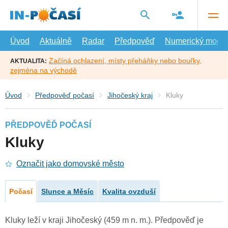
Přejít
na
hlavní
obsah
Úvod
Aktuálně
Radar
Předpověď
Numerický model
Začíná ochlazení, místy přeháňky nebo bouřky,
AKTUALITA:
zejména na východě
Úvod
Předpověď počasí
Jihočeský kraj
Kluky
PŘEDPOVĚĎ POČASÍ
Kluky
Označit jako domovské město
Počasí
Slunce a Měsíc
Kvalita ovzduší
Kluky leží v kraji Jihočeský (459 m n. m.). Předpověď je