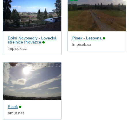
Dolní Novosedly - Lovecká
Písek - Lesovna
střelnice Provazce
lmpisek.cz
lmpisek.cz
Písek
amut.net