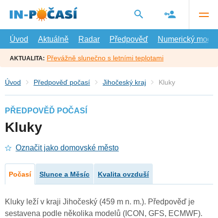
Přejít
na
hlavní
obsah
Úvod
Aktuálně
Radar
Předpověď
Numerický model
Převážně slunečno s letními teplotami
AKTUALITA:
Úvod
Předpověď počasí
Jihočeský kraj
Kluky
PŘEDPOVĚĎ POČASÍ
Kluky
Označit jako domovské město
Počasí
Slunce a Měsíc
Kvalita ovzduší
Kluky leží v kraji Jihočeský (459 m n. m.). Předpověď je
sestavena podle několika modelů (ICON, GFS, ECMWF).