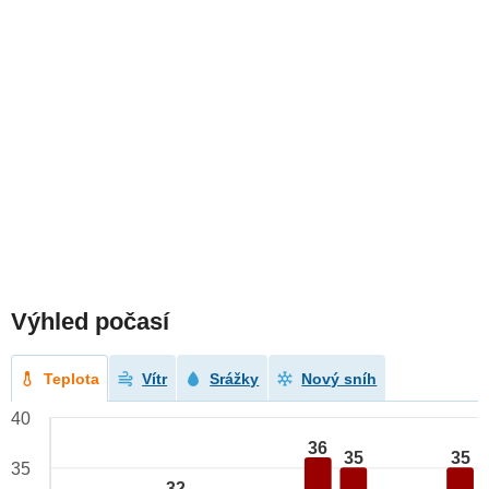
Výhled počasí
Teplota
Vítr
Srážky
Nový sníh
40
36
35
35
35