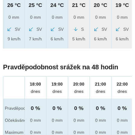
26 °C
25 °C
24 °C
21 °C
20 °C
19 °C
0 mm
0 mm
0 mm
0 mm
0 mm
0 mm
SV
SV
SV
S
SV
SV
9 km/h
7 km/h
6 km/h
5 km/h
6 km/h
6 km/h
Pravděpodobnost srážek na 48 hodin
18:00
19:00
20:00
21:00
22:00
dnes
dnes
dnes
dnes
dnes
0 %
0 %
0 %
0 %
0 %
Pravděpod.
Očekáváno
0 mm
0 mm
0 mm
0 mm
0 mm
Maximum
0 mm
0 mm
0 mm
0 mm
0 mm