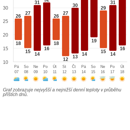
32
31
31
30
29
30
27
27
26
26
25
20
19
18
18
15
16
16
15
15
14
14
14
13
12
10
Pá
So
Ne
Po
Út
St
Čt
Pá
So
Ne
Po
Út
07
08
09
10
11
12
13
14
15
16
17
18
Graf zobrazuje nejvyšší a nejnižší denní teploty v průběhu
příštích dnů.