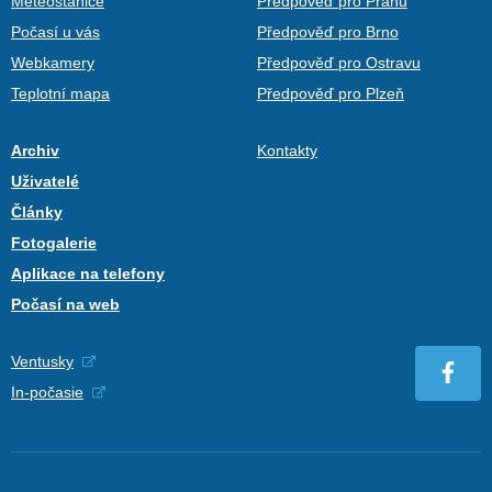
Meteostanice
Předpověď pro Prahu
Počasí u vás
Předpověď pro Brno
Webkamery
Předpověď pro Ostravu
Teplotní mapa
Předpověď pro Plzeň
Archiv
Kontakty
Uživatelé
Články
Fotogalerie
Aplikace na telefony
Počasí na web
Ventusky
In-počasie