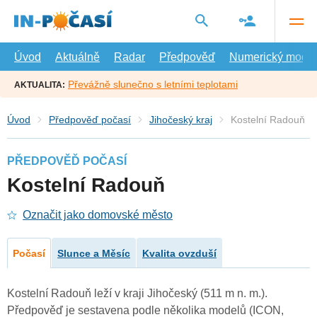
Přejít
na
hlavní
obsah
Úvod
Aktuálně
Radar
Předpověď
Numerický model
Převážně slunečno s letními teplotami
AKTUALITA:
Úvod
Předpověď počasí
Jihočeský kraj
Kostelní Radouň
PŘEDPOVĚĎ POČASÍ
Kostelní Radouň
Označit jako domovské město
Počasí
Slunce a Měsíc
Kvalita ovzduší
Kostelní Radouň leží v kraji Jihočeský (511 m n. m.).
Předpověď je sestavena podle několika modelů (ICON,