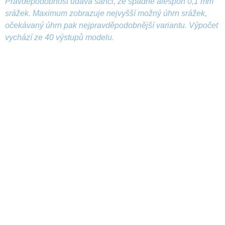
Pravděpodobnost udává šanci, že spadne alespoň 0,1 mm
srážek. Maximum zobrazuje nejvyšší možný úhrn srážek,
očekávaný úhrn pak nejpravděpodobnější variantu. Výpočet
vychází ze 40 výstupů modelu.