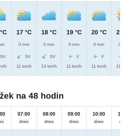
 °C
17 °C
18 °C
19 °C
20 °C
22 °C
mm
0 mm
0 mm
0 mm
0 mm
0 mm
SV
SV
SV
V
V
V
km/h
11 km/h
13 km/h
11 km/h
11 km/h
11 km/h
žek na 48 hodin
:00
07:00
08:00
09:00
10:00
11:00
es
dnes
dnes
dnes
dnes
dnes