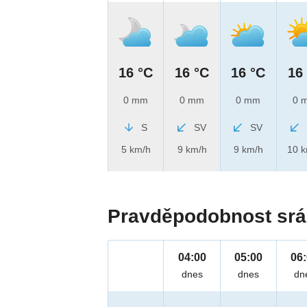
16 °C
16 °C
16 °C
16
0 mm
0 mm
0 mm
0 
S
SV
SV
5 km/h
9 km/h
9 km/h
10 
Pravděpodobnost srá
04:00
05:00
06
dnes
dnes
dn