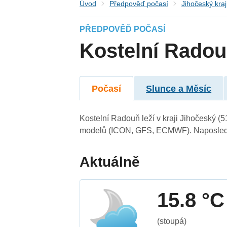
Úvod
Předpověď počasí
Jihočeský kraj
PŘEDPOVĚĎ POČASÍ
Kostelní Rado
Počasí
Slunce a Měsíc
Kostelní Radouň leží v kraji Jihočeský (
modelů (ICON, GFS, ECMWF). Naposledy 
Aktuálně
15.8 °C
(stoupá)