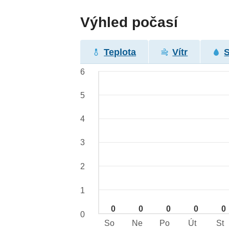
Výhled počasí
Teplota
Vítr
6
5
4
3
2
1
0
0
0
0
0
0
So
Ne
Po
Út
St