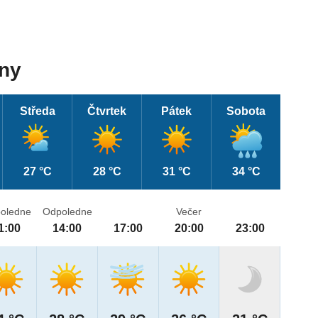
dny
Středa
Čtvrtek
Pátek
Sobota
27 °C
28 °C
31 °C
34 °C
oledne
Odpoledne
Večer
1:00
14:00
17:00
20:00
23:00