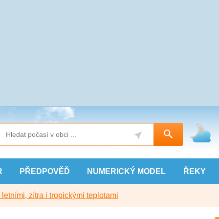
R
PŘEDPOVĚĎ
NUMERICKÝ
MODEL
ŘEKY
etními, zítra i tropickými teplotami