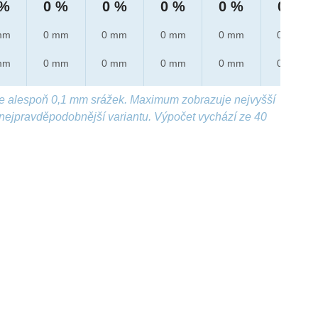
 %
0 %
0 %
0 %
0 %
0 %
mm
0 mm
0 mm
0 mm
0 mm
0 mm
mm
0 mm
0 mm
0 mm
0 mm
0 mm
e alespoň 0,1 mm srážek. Maximum zobrazuje nejvyšší
nejpravděpodobnější variantu. Výpočet vychází ze 40