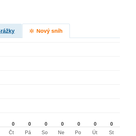
Srážky
Nový sníh
0
0
0
0
0
0
0
Čt
Pá
So
Ne
Po
Út
St