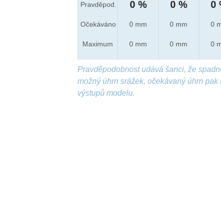
0 %
0 %
0
Pravděpod.
Očekáváno
0 mm
0 mm
0 
Maximum
0 mm
0 mm
0 
Pravděpodobnost udává šanci, že spadn
možný úhrn srážek, očekávaný úhrn pak 
výstupů modelu.