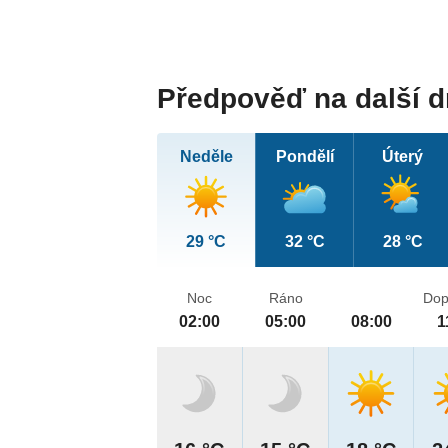
Předpověď na další 
Neděle
Pondělí
Úterý
29 °C
32 °C
28 °C
Noc
Ráno
Dop
02:00
05:00
08:00
1