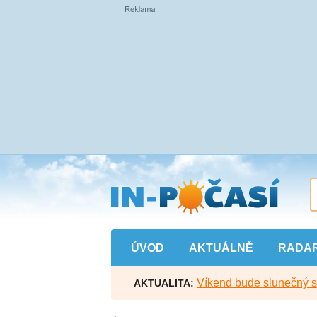
Přejít
na
hlavní
obsah
ÚVOD
AKTUÁLNĚ
RADA
Víkend bude slunečný s l
AKTUALITA: