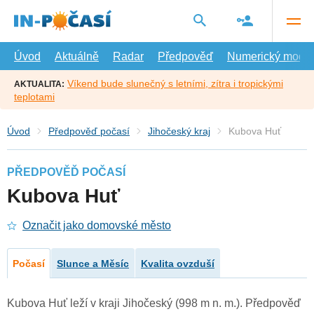
Přejít
na
hlavní
obsah
Úvod
Aktuálně
Radar
Předpověď
Numerický model
Víkend bude slunečný s letními, zítra i tropickými
AKTUALITA:
teplotami
Úvod
Předpověď počasí
Jihočeský kraj
Kubova Huť
PŘEDPOVĚĎ POČASÍ
Kubova Huť
Označit jako domovské město
Počasí
Slunce a Měsíc
Kvalita ovzduší
Kubova Huť leží v kraji Jihočeský (998 m n. m.). Předpověď