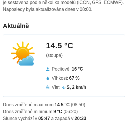
je sestavena podle několika modelů (ICON, GFS, ECMWF).
Naposledy byla aktualizována dnes v 08:00.
Aktuálně
14.5 °C
(stoupá)
Pocitově:
16 °C
Vlhkost:
67 %
Vítr:
S, 2 km/h
Dnes změřené maximum
14.5 °C
(08:50)
Dnes změřené minimum
9 °C
(06:20)
Slunce vychází v
05:47
a zapadá v
20:33