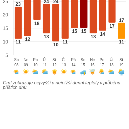
24
24
25
23
20
17
18
17
15
15
15
14
13
13
12
10
11
11
11
10
5
So
Ne
Po
Út
St
Čt
Pá
So
Ne
Po
Út
St
08
09
10
11
12
13
14
15
16
17
18
19
Graf zobrazuje nejvyšší a nejnižší denní teploty v průběhu
příštích dnů.