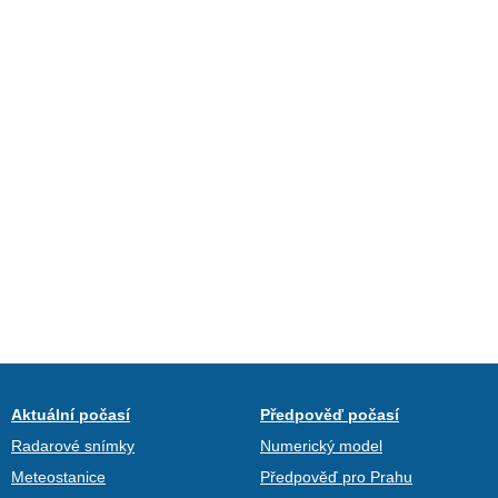
Aktuální počasí
Předpověď počasí
Radarové snímky
Numerický model
Meteostanice
Předpověď pro Prahu