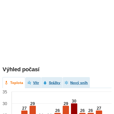
Výhled počasí
Teplota
Vítr
Srážky
Nový sníh
35
30
29
29
30
27
27
26
26
26