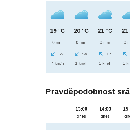
19 °C
20 °C
21 °C
21
0 mm
0 mm
0 mm
0 
SV
SV
JV
4 km/h
1 km/h
1 km/h
1 k
Pravděpodobnost srá
13:00
14:00
15
dnes
dnes
dn