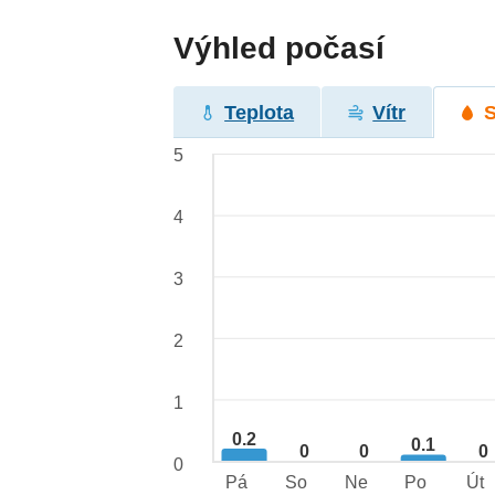
Výhled počasí
Teplota
Vítr
5
4
3
2
1
0.2
0.1
0
0
0
0
Pá
So
Ne
Po
Út