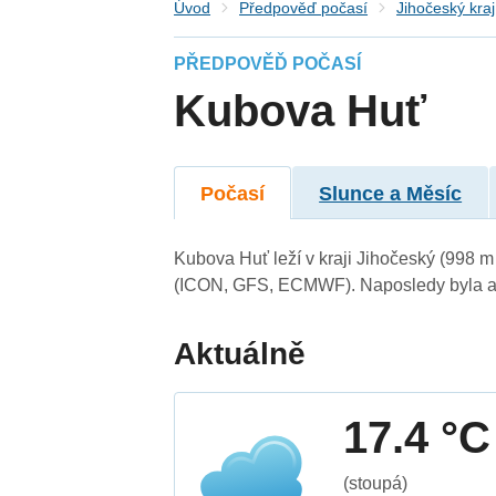
Úvod
Předpověď počasí
Jihočeský kraj
PŘEDPOVĚĎ POČASÍ
Kubova Huť
Počasí
Slunce a Měsíc
Kubova Huť leží v kraji Jihočeský (998 
(ICON, GFS, ECMWF). Naposledy byla ak
Aktuálně
17.4 °C
(stoupá)