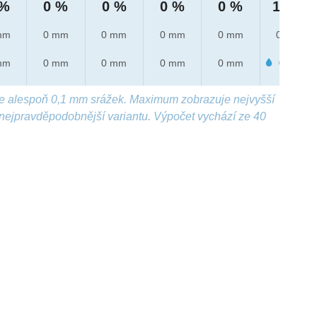
 %
0 %
0 %
0 %
0 %
10 %
mm
0 mm
0 mm
0 mm
0 mm
0 mm
mm
0 mm
0 mm
0 mm
0 mm
0.2 mm
e alespoň 0,1 mm srážek. Maximum zobrazuje nejvyšší
nejpravděpodobnější variantu. Výpočet vychází ze 40