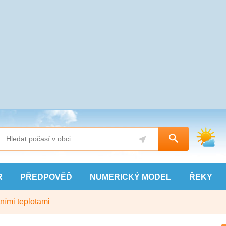
R
PŘEDPOVĚĎ
NUMERICKÝ
MODEL
ŘEKY
ními teplotami