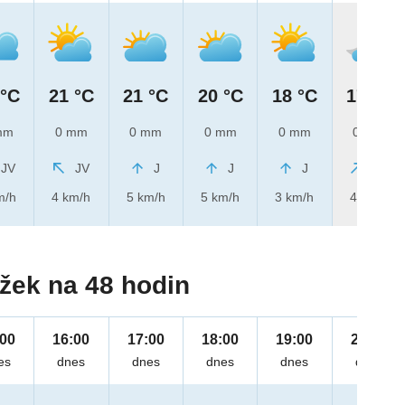
 °C
21 °C
21 °C
20 °C
18 °C
17 °C
mm
0 mm
0 mm
0 mm
0 mm
0 mm
JV
JV
J
J
J
JZ
m/h
4 km/h
5 km/h
5 km/h
3 km/h
4 km/h
žek na 48 hodin
:00
16:00
17:00
18:00
19:00
20:00
es
dnes
dnes
dnes
dnes
dnes