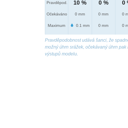
10 %
0 %
0
Pravděpod.
Očekáváno
0 mm
0 mm
0 
Maximum
0.1 mm
0 mm
0 
Pravděpodobnost udává šanci, že spadn
možný úhrn srážek, očekávaný úhrn pak 
výstupů modelu.