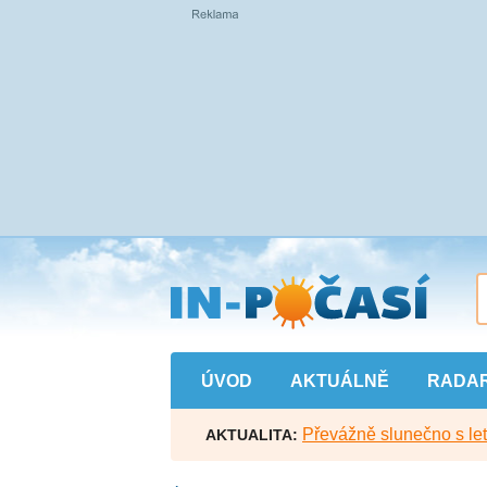
Přejít
na
hlavní
obsah
ÚVOD
AKTUÁLNĚ
RADA
Převážně slunečno s let
AKTUALITA: