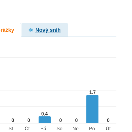
Srážky
Nový sníh
1.7
0.4
0
0
0
0
0
St
Čt
Pá
So
Ne
Po
Út