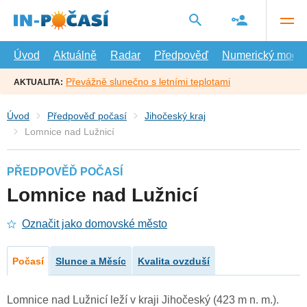
Přejít
na
hlavní
obsah
Úvod
Aktuálně
Radar
Předpověď
Numerický model
Převážně slunečno s letními teplotami
AKTUALITA:
Úvod
Předpověď počasí
Jihočeský kraj
Lomnice nad Lužnicí
PŘEDPOVĚĎ POČASÍ
Lomnice nad Lužnicí
Označit jako domovské město
Počasí
Slunce a Měsíc
Kvalita ovzduší
Lomnice nad Lužnicí leží v kraji Jihočeský (423 m n. m.).