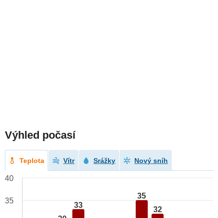
Výhled počasí
Teplota
Vítr
Srážky
Nový sníh
40
35
35
33
32