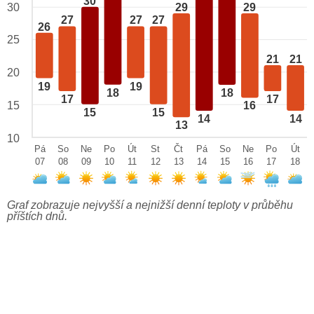
30
29
29
30
27
27
27
26
25
21
21
20
19
19
18
18
17
17
15
16
15
15
14
14
13
10
Pá
So
Ne
Po
Út
St
Čt
Pá
So
Ne
Po
Út
07
08
09
10
11
12
13
14
15
16
17
18
Graf zobrazuje nejvyšší a nejnižší denní teploty v průběhu
příštích dnů.