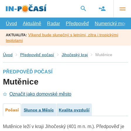
Přejít
na
hlavní
obsah
Úvod
Aktuálně
Radar
Předpověď
Numerický model
Víkend bude slunečný s letními, zítra i tropickými
AKTUALITA:
teplotami
Úvod
Předpověď počasí
Jihočeský kraj
Mutěnice
PŘEDPOVĚĎ POČASÍ
Mutěnice
Označit jako domovské město
Počasí
Slunce a Měsíc
Kvalita ovzduší
Mutěnice leží v kraji Jihočeský (401 m n. m.). Předpověď je