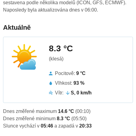
sestavena podle několika modelů (ICON, GFS, ECMWF).
Naposledy byla aktualizována dnes v 06:00.
Aktuálně
8.3 °C
(klesá)
Pocitově:
9 °C
Vlhkost:
93 %
Vítr:
S, 0 km/h
Dnes změřené maximum
14.6 °C
(00:10)
Dnes změřené minimum
8.3 °C
(05:50)
Slunce vychází v
05:46
a zapadá v
20:33