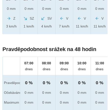
0 mm
0 mm
0 mm
0 mm
0 mm
0 mm
Z
SZ
SV
V
V
V
3 km/h
1 km/h
4 km/h
7 km/h
11 km/h
11 km/h
Pravděpodobnost srážek na 48 hodin
07:00
08:00
09:00
10:00
11:00
dnes
dnes
dnes
dnes
dnes
0 %
0 %
0 %
0 %
0 %
Pravděpod.
Očekáváno
0 mm
0 mm
0 mm
0 mm
0 mm
Maximum
0 mm
0 mm
0 mm
0 mm
0 mm