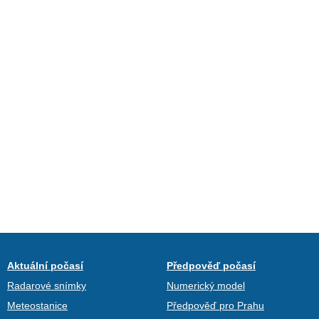
Aktuální počasí
Předpověď počasí
Radarové snímky
Numerický model
Meteostanice
Předpověď pro Prahu