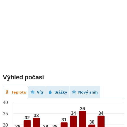
Výhled počasí
Teplota
Vítr
Srážky
Nový sníh
40
36
34
34
35
33
32
31
30
30
28
28
28