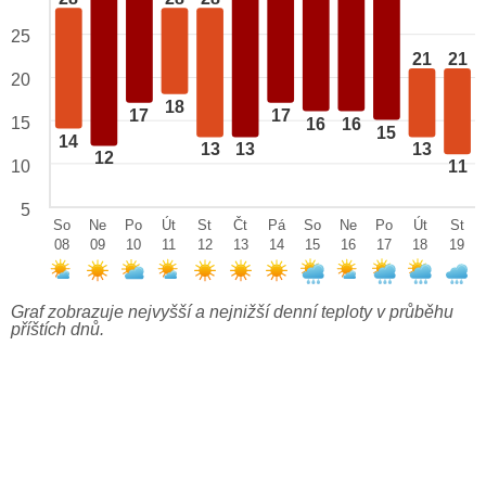
25
21
21
20
18
17
17
15
16
16
15
14
13
13
13
12
10
11
5
So
Ne
Po
Út
St
Čt
Pá
So
Ne
Po
Út
St
08
09
10
11
12
13
14
15
16
17
18
19
Graf zobrazuje nejvyšší a nejnižší denní teploty v průběhu
příštích dnů.