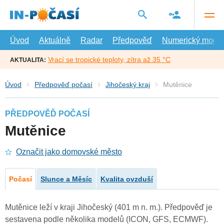
Přejít
na
hlavní
obsah
Úvod
Aktuálně
Radar
Předpověď
Numerický model
Vrací se tropické teploty, zítra až 35 °C
AKTUALITA:
Úvod
Předpověď počasí
Jihočeský kraj
Mutěnice
PŘEDPOVĚĎ POČASÍ
Mutěnice
Označit jako domovské město
Počasí
Slunce a Měsíc
Kvalita ovzduší
Mutěnice leží v kraji Jihočeský (401 m n. m.). Předpověď je
sestavena podle několika modelů (ICON, GFS, ECMWF).