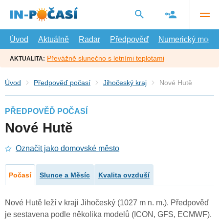
Přejít
na
hlavní
obsah
Úvod
Aktuálně
Radar
Předpověď
Numerický model
Převážně slunečno s letními teplotami
AKTUALITA:
Úvod
Předpověď počasí
Jihočeský kraj
Nové Hutě
PŘEDPOVĚĎ POČASÍ
Nové Hutě
Označit jako domovské město
Počasí
Slunce a Měsíc
Kvalita ovzduší
Nové Hutě leží v kraji Jihočeský (1027 m n. m.). Předpověď
je sestavena podle několika modelů (ICON, GFS, ECMWF).