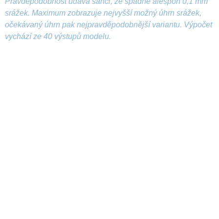
Pravděpodobnost udává šanci, že spadne alespoň 0,1 mm
srážek. Maximum zobrazuje nejvyšší možný úhrn srážek,
očekávaný úhrn pak nejpravděpodobnější variantu. Výpočet
vychází ze 40 výstupů modelu.