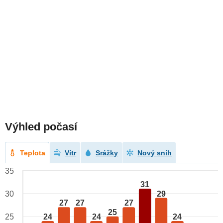
Výhled počasí
Teplota
Vítr
Srážky
Nový sníh
35
31
29
30
27
27
27
25
24
24
24
25