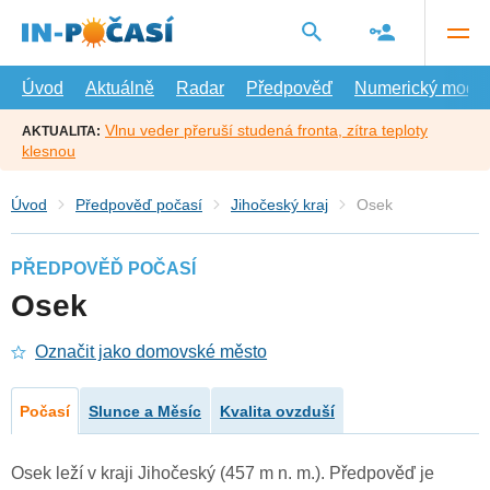
Přejít
na
hlavní
obsah
Úvod
Aktuálně
Radar
Předpověď
Numerický model
Vlnu veder přeruší studená fronta, zítra teploty
AKTUALITA:
klesnou
Úvod
Předpověď počasí
Jihočeský kraj
Osek
PŘEDPOVĚĎ POČASÍ
Osek
Označit jako domovské město
Počasí
Slunce a Měsíc
Kvalita ovzduší
Osek leží v kraji Jihočeský (457 m n. m.). Předpověď je