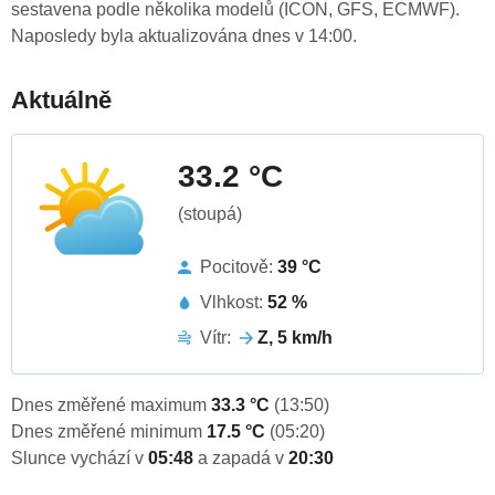
sestavena podle několika modelů (ICON, GFS, ECMWF).
Naposledy byla aktualizována dnes v 14:00.
Aktuálně
33.2 °C
(stoupá)
Pocitově:
39 °C
Vlhkost:
52 %
Vítr:
Z, 5 km/h
Dnes změřené maximum
33.3 °C
(13:50)
Dnes změřené minimum
17.5 °C
(05:20)
Slunce vychází v
05:48
a zapadá v
20:30