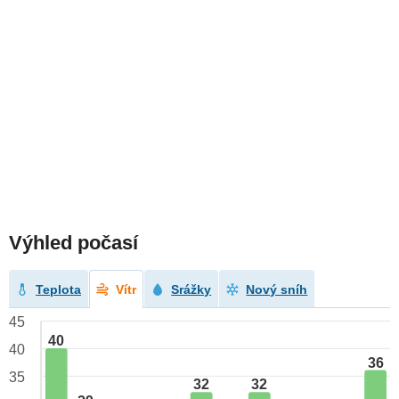
Výhled počasí
Teplota
Vítr
Srážky
Nový sníh
45
40
40
36
35
32
32