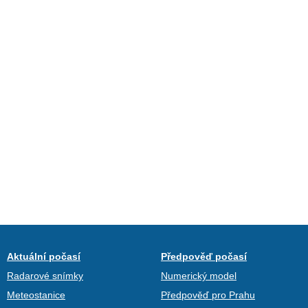
Aktuální počasí
Předpověď počasí
Radarové snímky
Numerický model
Meteostanice
Předpověď pro Prahu