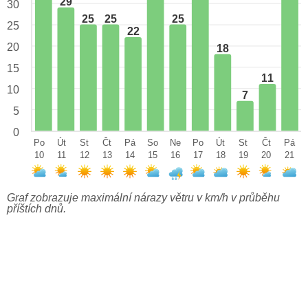
29
30
25
25
25
25
22
20
18
15
11
10
7
5
0
Po
Út
St
Čt
Pá
So
Ne
Po
Út
St
Čt
Pá
10
11
12
13
14
15
16
17
18
19
20
21
Graf zobrazuje maximální nárazy větru v km/h v průběhu
příštích dnů.