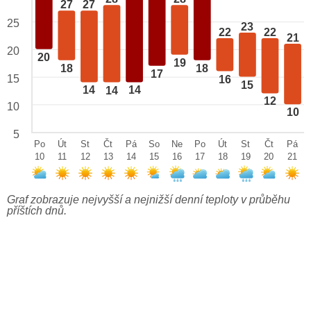
27
27
25
23
22
22
21
20
20
19
18
18
17
15
16
15
14
14
14
12
10
10
5
Po
Út
St
Čt
Pá
So
Ne
Po
Út
St
Čt
Pá
10
11
12
13
14
15
16
17
18
19
20
21
Graf zobrazuje nejvyšší a nejnižší denní teploty v průběhu
příštích dnů.