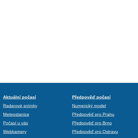
Aktuální počasí
Předpověď počasí
Radarové snímky
Numerický model
Meteostanice
Předpověď pro Prahu
Počasí u vás
Předpověď pro Brno
Webkamery
Předpověď pro Ostravu