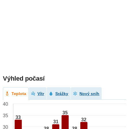
Výhled počasí
Teplota
Vítr
Srážky
Nový sníh
40
35
35
33
32
31
30
28
28