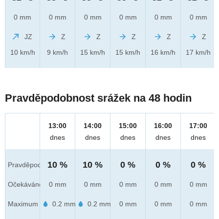
0 mm
0 mm
0 mm
0 mm
0 mm
0 mm
JZ
Z
Z
Z
Z
Z
10 km/h
9 km/h
15 km/h
15 km/h
16 km/h
17 km/h
Pravděpodobnost srážek na 48 hodin
13:00
14:00
15:00
16:00
17:00
dnes
dnes
dnes
dnes
dnes
10 %
10 %
0 %
0 %
0 %
Pravděpod.
Očekáváno
0 mm
0 mm
0 mm
0 mm
0 mm
Maximum
0.2 mm
0.2 mm
0 mm
0 mm
0 mm