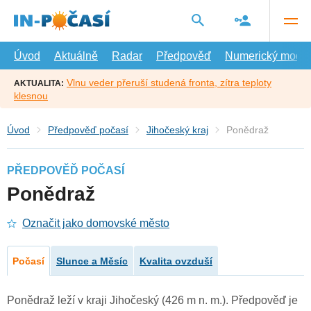
Přejít
na
hlavní
obsah
Úvod
Aktuálně
Radar
Předpověď
Numerický model
Vlnu veder přeruší studená fronta, zítra teploty
AKTUALITA:
klesnou
Úvod
Předpověď počasí
Jihočeský kraj
Ponědraž
PŘEDPOVĚĎ POČASÍ
Ponědraž
Označit jako domovské město
Počasí
Slunce a Měsíc
Kvalita ovzduší
Ponědraž leží v kraji Jihočeský (426 m n. m.). Předpověď je