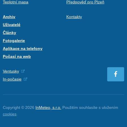
Teplotní mapa
Předpověď pro Plzeň
Archiv
Kontakty
Uživatelé
Články
Fotogalerie
Aplikace na telefony
Počasí na web
Ventusky
In-počasie
Copyright © 2026
InMeteo, s.r.o.
Použitím souhlasíte s uložením
cookies
.