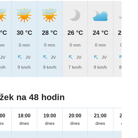
 °C
30 °C
28 °C
26 °C
24 °C
23 °C
mm
0 mm
0 mm
0 mm
0 mm
0 mm
JV
JV
JV
JV
JV
JV
m/h
9 km/h
9 km/h
7 km/h
9 km/h
8 km/h
žek na 48 hodin
:00
18:00
19:00
20:00
21:00
22:00
es
dnes
dnes
dnes
dnes
dnes