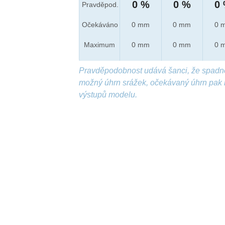
0 %
0 %
0
Pravděpod.
Očekáváno
0 mm
0 mm
0 
Maximum
0 mm
0 mm
0 
Pravděpodobnost udává šanci, že spadn
možný úhrn srážek, očekávaný úhrn pak 
výstupů modelu.