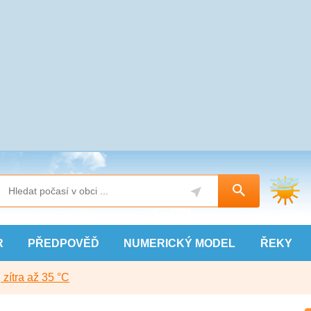
R
PŘEDPOVĚĎ
NUMERICKÝ
MODEL
ŘEKY
, zítra až 35 °C