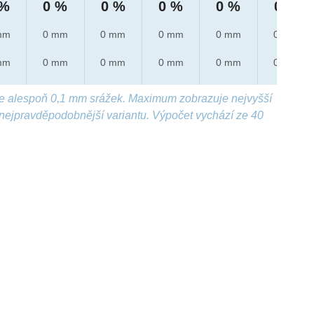
 %
0 %
0 %
0 %
0 %
0 %
mm
0 mm
0 mm
0 mm
0 mm
0 mm
mm
0 mm
0 mm
0 mm
0 mm
0 mm
e alespoň 0,1 mm srážek. Maximum zobrazuje nejvyšší
nejpravděpodobnější variantu. Výpočet vychází ze 40