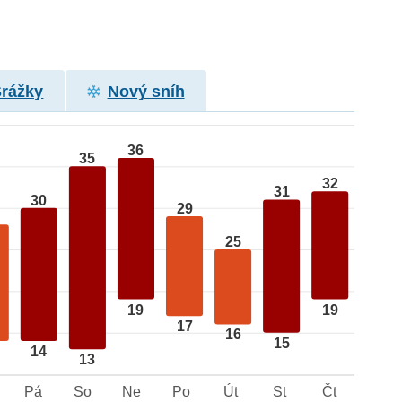
Srážky
Nový sníh
36
35
32
31
30
29
25
19
19
17
16
15
14
13
Pá
So
Ne
Po
Út
St
Čt