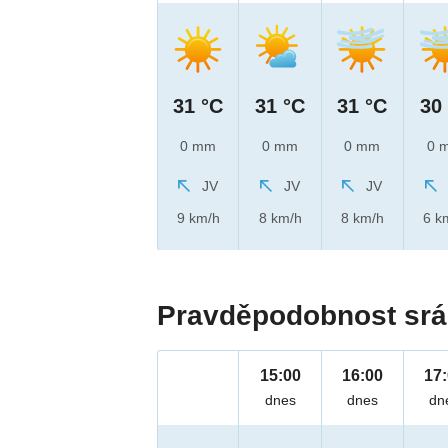
31 °C
31 °C
31 °C
30
0 mm
0 mm
0 mm
0 
JV
JV
JV
9 km/h
8 km/h
8 km/h
6 k
Pravděpodobnost srá
15:00
16:00
17
dnes
dnes
dn