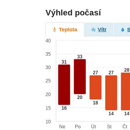
Výhled počasí
Teplota
Vítr
40
35
33
31
30
28
27
27
25
20
20
18
15
16
14
14
10
Ne
Po
Út
St
Čt