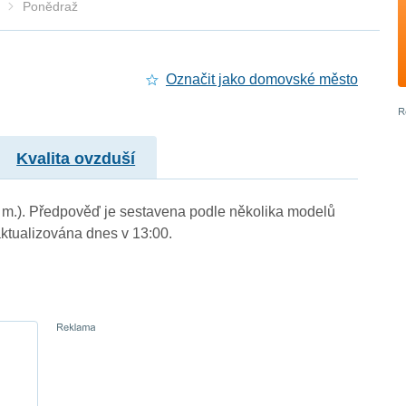
Ponědraž
Označit jako domovské město
Kvalita ovzduší
. m.). Předpověď je sestavena podle několika modelů
tualizována dnes v 13:00.