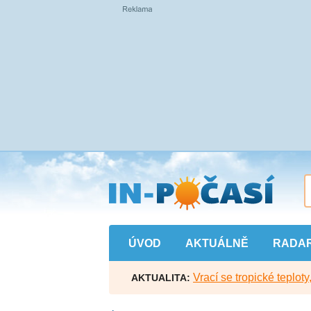
Přejít
na
hlavní
obsah
ÚVOD
AKTUÁLNĚ
RADA
Vrací se tropické teploty
AKTUALITA: