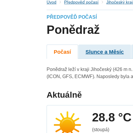
Úvod
Předpověď počasí
Jihočeský kraj
PŘEDPOVĚĎ POČASÍ
Ponědraž
Počasí
Slunce a Měsíc
Ponědraž leží v kraji Jihočeský (426 m n
(ICON, GFS, ECMWF). Naposledy byla ak
Aktuálně
28.8 °C
(stoupá)