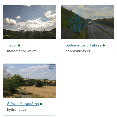
Tábor
Sudoměřice u Tábora
meteotabor.wz.cz
dopravniinfo.cz
Střezimíř - vodárna
hydronet.cz