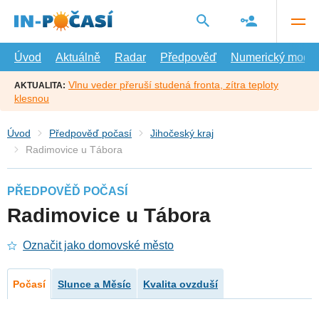
Přejít
na
hlavní
obsah
Úvod
Aktuálně
Radar
Předpověď
Numerický model
Vlnu veder přeruší studená fronta, zítra teploty
AKTUALITA:
klesnou
Úvod
Předpověď počasí
Jihočeský kraj
Radimovice u Tábora
PŘEDPOVĚĎ POČASÍ
Radimovice u Tábora
Označit jako domovské město
Počasí
Slunce a Měsíc
Kvalita ovzduší