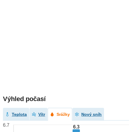
Výhled počasí
Teplota
Vítr
Srážky
Nový sníh
6.7
6.3