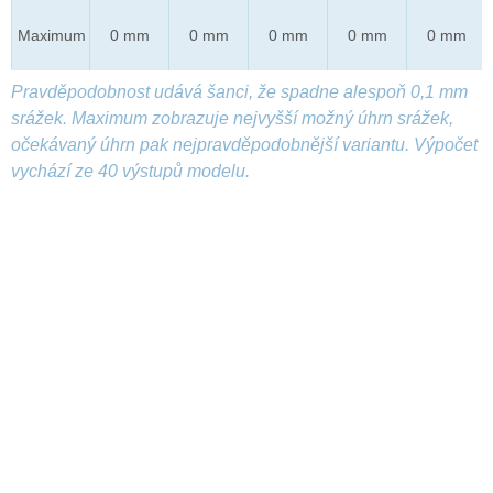
Maximum
0 mm
0 mm
0 mm
0 mm
0 mm
Pravděpodobnost udává šanci, že spadne alespoň 0,1 mm
srážek. Maximum zobrazuje nejvyšší možný úhrn srážek,
očekávaný úhrn pak nejpravděpodobnější variantu. Výpočet
vychází ze 40 výstupů modelu.