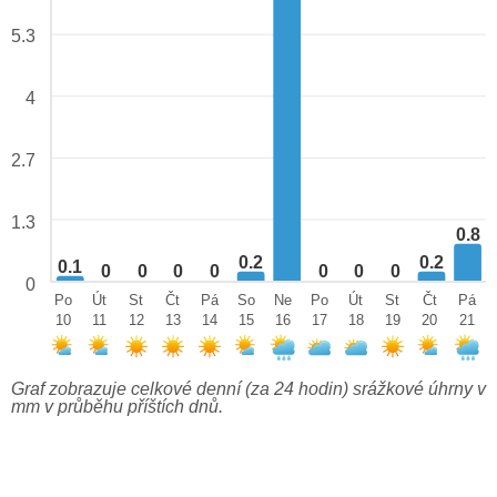
5.3
4
2.7
1.3
0.8
0.2
0.2
0.1
0
0
0
0
0
0
0
0
Po
Út
St
Čt
Pá
So
Ne
Po
Út
St
Čt
Pá
10
11
12
13
14
15
16
17
18
19
20
21
Graf zobrazuje celkové denní (za 24 hodin) srážkové úhrny v
mm v průběhu příštích dnů.