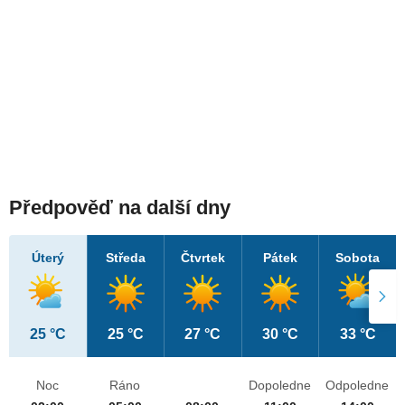
Předpověď na další dny
Úterý
Středa
Čtvrtek
Pátek
Sobota
25 °C
25 °C
27 °C
30 °C
33 °C
Noc
Ráno
Dopoledne
Odpoledne