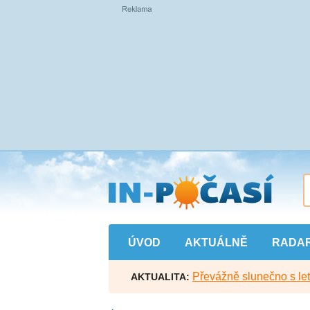
Přejít
na
hlavní
obsah
ÚVOD
AKTUÁLNĚ
RADA
Převážně slunečno s let
AKTUALITA: