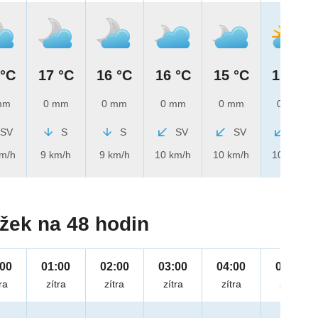
 °C
17 °C
16 °C
16 °C
15 °C
15 °C
mm
0 mm
0 mm
0 mm
0 mm
0 mm
SV
S
S
SV
SV
SV
km/h
9 km/h
9 km/h
10 km/h
10 km/h
10 km/h
žek na 48 hodin
:00
01:00
02:00
03:00
04:00
05:00
ra
zítra
zítra
zítra
zítra
zítra