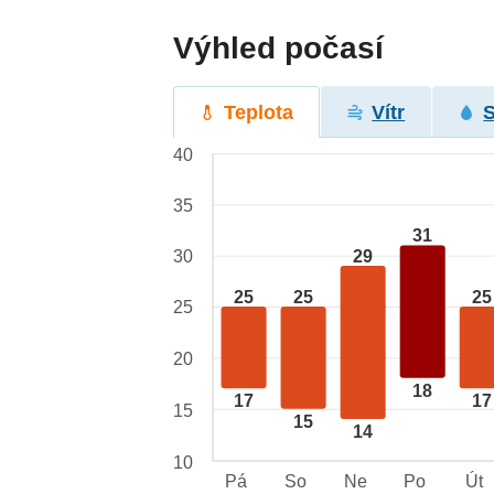
Výhled počasí
Teplota
Vítr
40
35
31
29
30
25
25
25
25
20
18
17
17
15
15
14
10
Pá
So
Ne
Po
Út