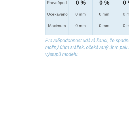
0 %
0 %
0
Pravděpod.
Očekáváno
0 mm
0 mm
0 
Maximum
0 mm
0 mm
0 
Pravděpodobnost udává šanci, že spadn
možný úhrn srážek, očekávaný úhrn pak 
výstupů modelu.