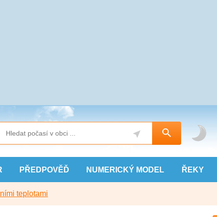
R
PŘEDPOVĚĎ
NUMERICKÝ
MODEL
ŘEKY
ními teplotami