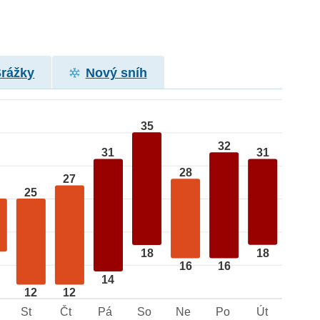
Srážky
Nový sníh
35
32
31
31
28
27
25
18
18
16
16
14
12
12
St
Čt
Pá
So
Ne
Po
Út