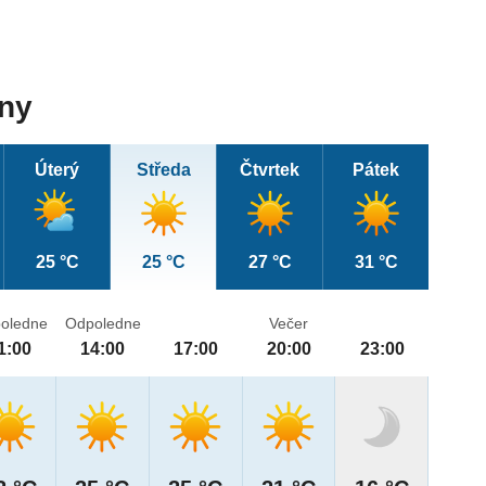
dny
Úterý
Středa
Čtvrtek
Pátek
25 °C
25 °C
27 °C
31 °C
oledne
Odpoledne
Večer
1:00
14:00
17:00
20:00
23:00