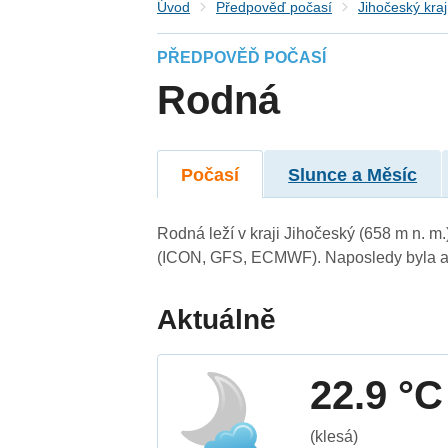
Úvod
Předpověď počasí
Jihočeský kraj
PŘEDPOVĚĎ POČASÍ
Rodná
Počasí
Slunce a Měsíc
Rodná leží v kraji Jihočeský (658 m n. m
(ICON, GFS, ECMWF). Naposledy byla ak
Aktuálně
22.9 °C
(klesá)