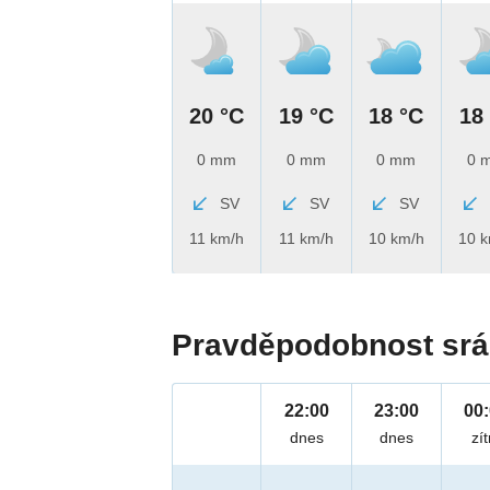
20 °C
19 °C
18 °C
18
0 mm
0 mm
0 mm
0 
SV
SV
SV
11 km/h
11 km/h
10 km/h
10 
Pravděpodobnost srá
22:00
23:00
00
dnes
dnes
zít