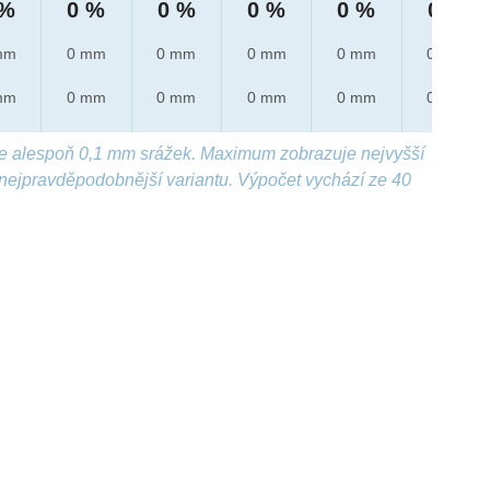
 %
0 %
0 %
0 %
0 %
0 %
mm
0 mm
0 mm
0 mm
0 mm
0 mm
mm
0 mm
0 mm
0 mm
0 mm
0 mm
e alespoň 0,1 mm srážek. Maximum zobrazuje nejvyšší
nejpravděpodobnější variantu. Výpočet vychází ze 40