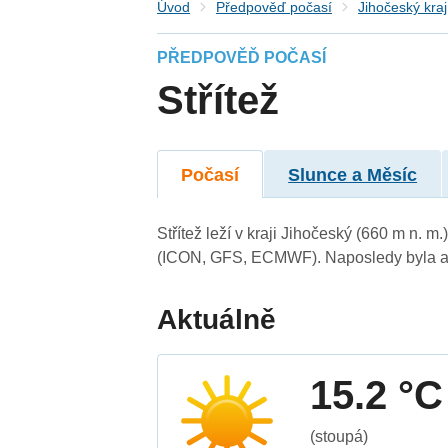
Úvod
Předpověď počasí
Jihočeský kraj
PŘEDPOVĚĎ POČASÍ
Střítež
Počasí
Slunce a Měsíc
Střítež leží v kraji Jihočeský (660 m n. 
(ICON, GFS, ECMWF). Naposledy byla ak
Aktuálně
15.2 °C
(stoupá)