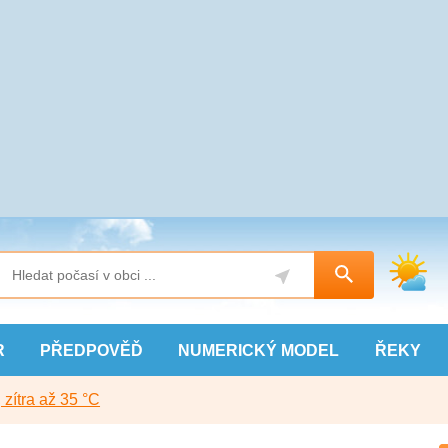
R
PŘEDPOVĚĎ
NUMERICKÝ
MODEL
ŘEKY
, zítra až 35 °C