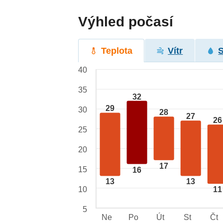
Výhled počasí
Teplota
Vítr
40
35
32
29
30
28
27
26
25
20
17
15
16
13
13
10
11
5
Ne
Po
Út
St
Čt