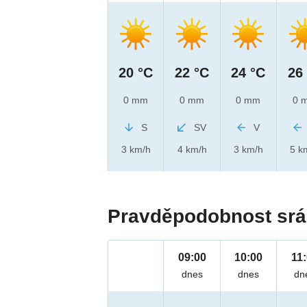
20 °C
22 °C
24 °C
26
0 mm
0 mm
0 mm
0 
S
SV
V
3 km/h
4 km/h
3 km/h
5 k
Pravděpodobnost srá
09:00
10:00
11
dnes
dnes
dn