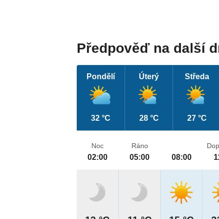
Předpověď na další 
Pondělí
Úterý
Středa
32 °C
28 °C
27 °C
Noc
Ráno
Dop
02:00
05:00
08:00
1