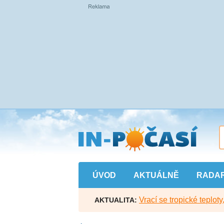
Přejít
na
hlavní
obsah
ÚVOD
AKTUÁLNĚ
RADA
Vrací se tropické teploty
AKTUALITA: