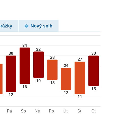
Srážky
Nový sníh
34
32
30
30
28
27
24
19
18
16
15
13
12
11
Pá
So
Ne
Po
Út
St
Čt