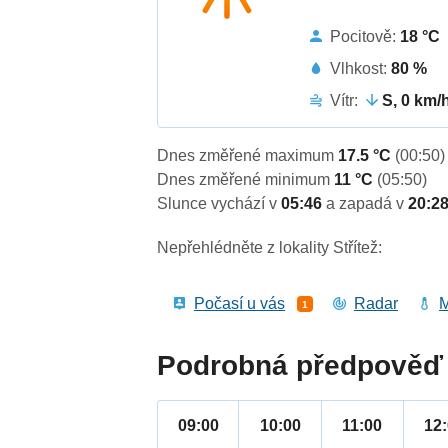
Pocitově:
18 °C
Vlhkost:
80 %
Vítr:
S, 0 km/
Dnes změřené maximum
17.5 °C
(00:50)
Dnes změřené minimum
11 °C
(05:50)
Slunce vychází v
05:46
a zapadá v
20:2
Nepřehlédněte z lokality Střítež:
Počasí u vás
Radar
M
1
Podrobná předpověď 
09:00
10:00
11:00
12