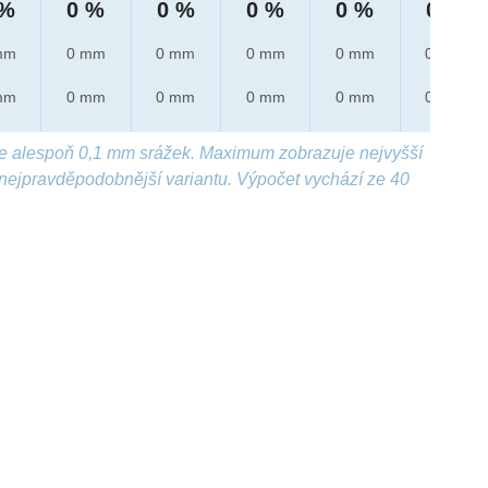
 %
0 %
0 %
0 %
0 %
0 %
mm
0 mm
0 mm
0 mm
0 mm
0 mm
mm
0 mm
0 mm
0 mm
0 mm
0 mm
e alespoň 0,1 mm srážek. Maximum zobrazuje nejvyšší
nejpravděpodobnější variantu. Výpočet vychází ze 40