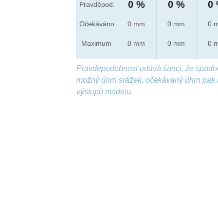
0 %
0 %
0
Pravděpod.
Očekáváno
0 mm
0 mm
0 
Maximum
0 mm
0 mm
0 
Pravděpodobnost udává šanci, že spadn
možný úhrn srážek, očekávaný úhrn pak 
výstupů modelu.