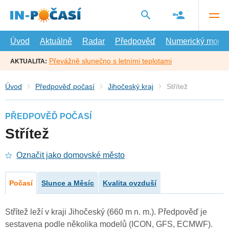
Přejít
na
hlavní
obsah
Úvod
Aktuálně
Radar
Předpověď
Numerický model
Převážně slunečno s letními teplotami
AKTUALITA:
Úvod
Předpověď počasí
Jihočeský kraj
Střítež
PŘEDPOVĚĎ POČASÍ
Střítež
Označit jako domovské město
Počasí
Slunce a Měsíc
Kvalita ovzduší
Střítež leží v kraji Jihočeský (660 m n. m.). Předpověď je
sestavena podle několika modelů (ICON, GFS, ECMWF).