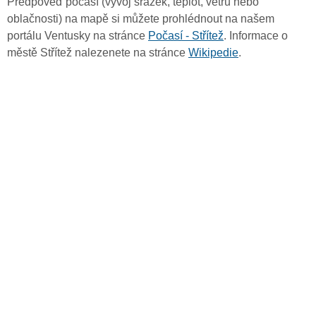
Předpověď počasí (vývoj srážek, teplot, větru nebo
oblačnosti) na mapě si můžete prohlédnout na našem
portálu Ventusky na stránce
Počasí - Střítež
. Informace o
městě Střítež nalezenete na stránce
Wikipedie
.