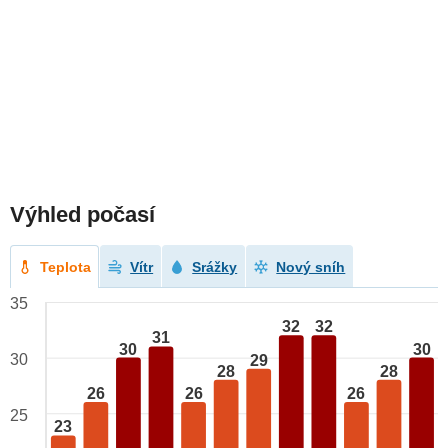
Výhled počasí
Teplota
Vítr
Srážky
Nový sníh
35
32
32
31
30
30
30
29
28
28
26
26
26
25
23