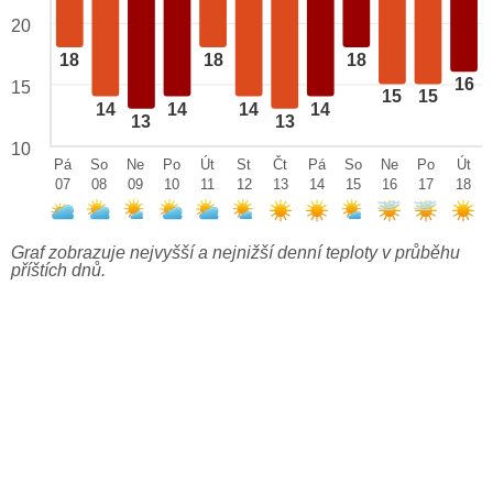
20
18
18
18
16
15
15
15
14
14
14
14
13
13
10
Pá
So
Ne
Po
Út
St
Čt
Pá
So
Ne
Po
Út
07
08
09
10
11
12
13
14
15
16
17
18
Graf zobrazuje nejvyšší a nejnižší denní teploty v průběhu
příštích dnů.