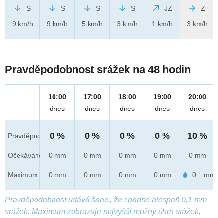
S
S
S
S
JZ
Z
9 km/h
9 km/h
5 km/h
3 km/h
1 km/h
3 km/h
Pravděpodobnost srážek na 48 hodin
16:00
17:00
18:00
19:00
20:00
dnes
dnes
dnes
dnes
dnes
0 %
0 %
0 %
0 %
10 %
Pravděpod.
Očekáváno
0 mm
0 mm
0 mm
0 mm
0 mm
Maximum
0 mm
0 mm
0 mm
0 mm
0.1 mm
Pravděpodobnost udává šanci, že spadne alespoň 0,1 mm
srážek. Maximum zobrazuje nejvyšší možný úhrn srážek,