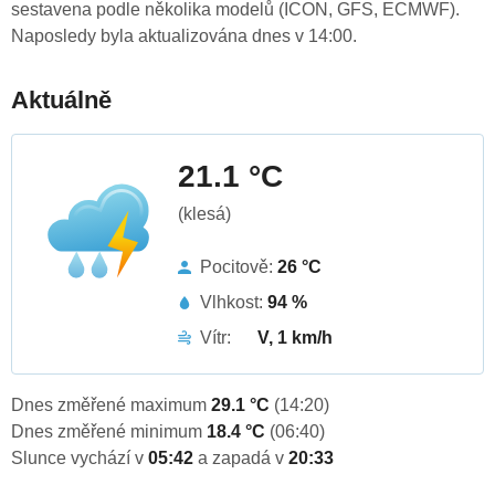
sestavena podle několika modelů (ICON, GFS, ECMWF).
Naposledy byla aktualizována dnes v 14:00.
Aktuálně
21.1 °C
(klesá)
Pocitově:
26 °C
Vlhkost:
94 %
Vítr:
V, 1 km/h
Dnes změřené maximum
29.1 °C
(14:20)
Dnes změřené minimum
18.4 °C
(06:40)
Slunce vychází v
05:42
a zapadá v
20:33