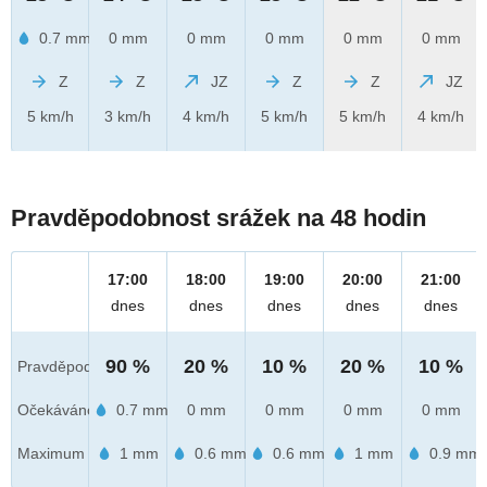
0.7 mm
0 mm
0 mm
0 mm
0 mm
0 mm
Z
Z
JZ
Z
Z
JZ
5 km/h
3 km/h
4 km/h
5 km/h
5 km/h
4 km/h
Pravděpodobnost srážek na 48 hodin
17:00
18:00
19:00
20:00
21:00
dnes
dnes
dnes
dnes
dnes
90 %
20 %
10 %
20 %
10 %
Pravděpod.
Očekáváno
0.7 mm
0 mm
0 mm
0 mm
0 mm
Maximum
1 mm
0.6 mm
0.6 mm
1 mm
0.9 mm