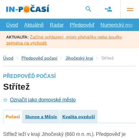
Přejít
na
hlavní
obsah
Úvod
Aktuálně
Radar
Předpověď
Numerický model
Začíná ochlazení, místy přeháňky nebo bouřky,
AKTUALITA:
zejména na východě
Úvod
Předpověď počasí
Jihočeský kraj
Střítež
PŘEDPOVĚĎ POČASÍ
Střítež
Označit jako domovské město
Počasí
Slunce a Měsíc
Kvalita ovzduší
Střítež leží v kraji Jihočeský (660 m n. m.). Předpověď je