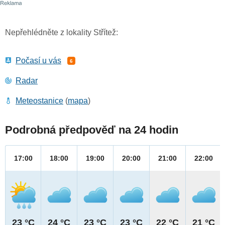
Nepřehlédněte z lokality Střítež:
Počasí u vás
6
Radar
Meteostanice
(
mapa
)
Podrobná předpověď na 24 hodin
17:00
18:00
19:00
20:00
21:00
22:00
23 °C
24 °C
23 °C
23 °C
22 °C
21 °C