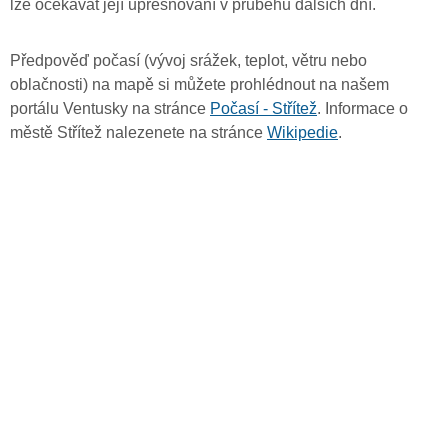
lze očekávat její upřesňování v průběhu dalších dní.
Předpověď počasí (vývoj srážek, teplot, větru nebo
oblačnosti) na mapě si můžete prohlédnout na našem
portálu Ventusky na stránce
Počasí - Střítež
. Informace o
městě Střítež nalezenete na stránce
Wikipedie
.