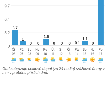
9.7
6.4
3.7
3.2
1.6
1.1
1
0.1
0
0
0
0
0
0
0
Čt
Pá
So
Ne
Po
Út
St
Čt
Pá
So
Ne
Po
06
07
08
09
10
11
12
13
14
15
16
17
Graf zobrazuje celkové denní (za 24 hodin) srážkové úhrny v
mm v průběhu příštích dnů.