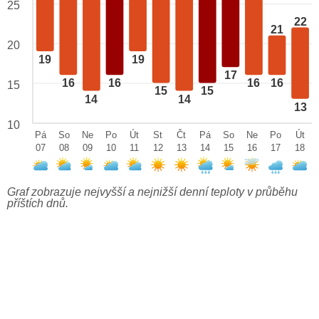
25
22
21
20
19
19
17
16
16
16
16
15
15
15
14
14
13
10
Pá
So
Ne
Po
Út
St
Čt
Pá
So
Ne
Po
Út
07
08
09
10
11
12
13
14
15
16
17
18
Graf zobrazuje nejvyšší a nejnižší denní teploty v průběhu
příštích dnů.