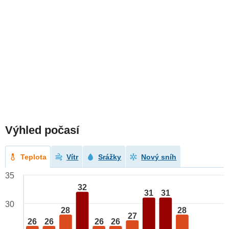
Výhled počasí
Teplota
Vítr
Srážky
Nový sníh
35
32
31
31
30
28
28
27
26
26
26
26