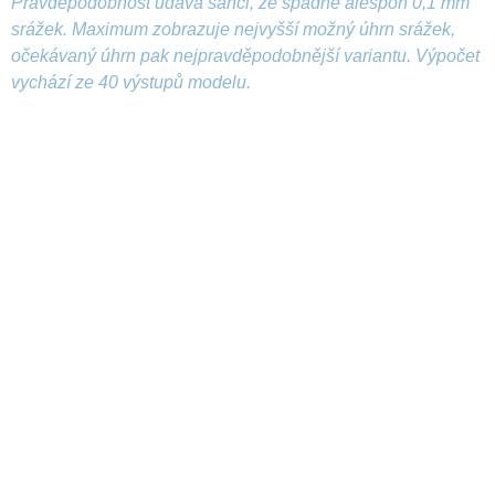
Pravděpodobnost udává šanci, že spadne alespoň 0,1 mm
srážek. Maximum zobrazuje nejvyšší možný úhrn srážek,
očekávaný úhrn pak nejpravděpodobnější variantu. Výpočet
vychází ze 40 výstupů modelu.