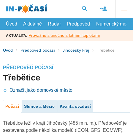
Přejít
na
hlavní
obsah
Úvod
Aktuálně
Radar
Předpověď
Numerický model
Převážně slunečno s letními teplotami
AKTUALITA:
Úvod
Předpověď počasí
Jihočeský kraj
Třebětice
PŘEDPOVĚĎ POČASÍ
Třebětice
Označit jako domovské město
Počasí
Slunce a Měsíc
Kvalita ovzduší
Třebětice leží v kraji Jihočeský (485 m n. m.). Předpověď je
sestavena podle několika modelů (ICON, GFS, ECMWF).