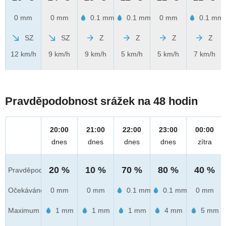
0 mm
0 mm
0.1 mm
0.1 mm
0 mm
0.1 mm
SZ
SZ
Z
Z
Z
Z
12 km/h
9 km/h
9 km/h
5 km/h
5 km/h
7 km/h
Pravděpodobnost srážek na 48 hodin
20:00
21:00
22:00
23:00
00:00
dnes
dnes
dnes
dnes
zítra
20 %
10 %
70 %
80 %
40 %
Pravděpod.
Očekáváno
0 mm
0 mm
0.1 mm
0.1 mm
0 mm
Maximum
1 mm
1 mm
1 mm
4 mm
5 mm