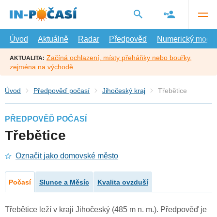
Přejít
na
hlavní
obsah
Úvod
Aktuálně
Radar
Předpověď
Numerický model
Začíná ochlazení, místy přeháňky nebo bouřky,
AKTUALITA:
zejména na východě
Úvod
Předpověď počasí
Jihočeský kraj
Třebětice
PŘEDPOVĚĎ POČASÍ
Třebětice
Označit jako domovské město
Počasí
Slunce a Měsíc
Kvalita ovzduší
Třebětice leží v kraji Jihočeský (485 m n. m.). Předpověď je