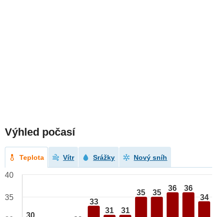
Výhled počasí
Teplota
Vítr
Srážky
Nový sníh
40
36
36
35
35
34
35
33
31
31
30