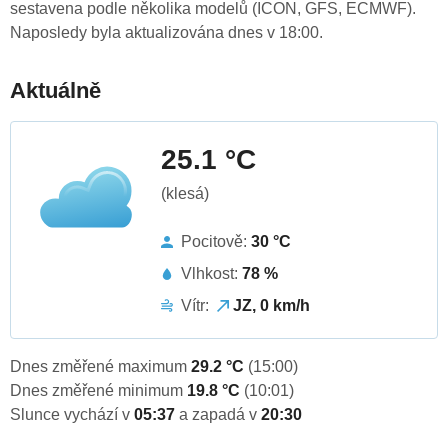
sestavena podle několika modelů (ICON, GFS, ECMWF).
Naposledy byla aktualizována dnes v 18:00.
Aktuálně
25.1 °C
(klesá)
Pocitově:
30 °C
Vlhkost:
78 %
Vítr:
JZ, 0 km/h
Dnes změřené maximum
29.2 °C
(15:00)
Dnes změřené minimum
19.8 °C
(10:01)
Slunce vychází v
05:37
a zapadá v
20:30