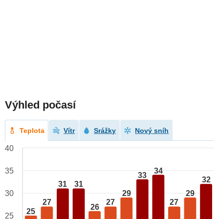
Výhled počasí
Teplota
Vítr
Srážky
Nový sníh
40
34
35
33
32
31
31
29
29
30
27
27
27
26
25
25