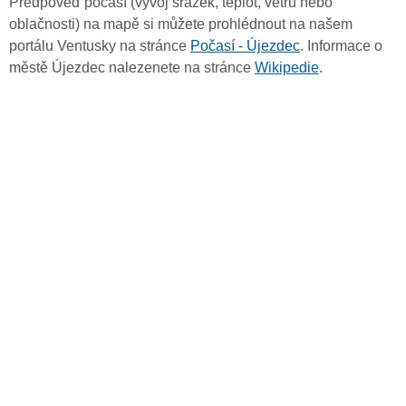
Předpověď počasí (vývoj srážek, teplot, větru nebo
oblačnosti) na mapě si můžete prohlédnout na našem
portálu Ventusky na stránce
Počasí - Újezdec
. Informace o
městě Újezdec nalezenete na stránce
Wikipedie
.