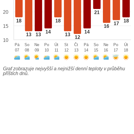
20
21
18
18
18
17
15
16
14
14
13
13
13
12
10
Pá
So
Ne
Po
Út
St
Čt
Pá
So
Ne
Po
Út
07
08
09
10
11
12
13
14
15
16
17
18
Graf zobrazuje nejvyšší a nejnižší denní teploty v průběhu
příštích dnů.