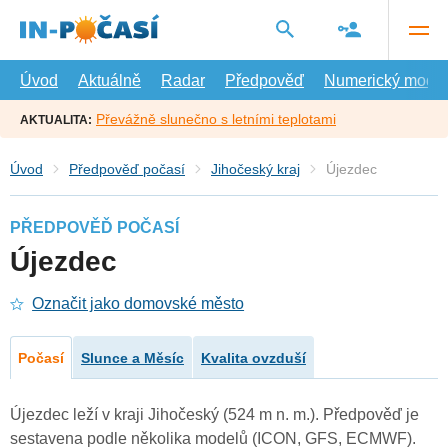
Přejít
na
hlavní
obsah
Úvod
Aktuálně
Radar
Předpověď
Numerický model
Převážně slunečno s letními teplotami
AKTUALITA:
Úvod
Předpověď počasí
Jihočeský kraj
Újezdec
PŘEDPOVĚĎ POČASÍ
Újezdec
Označit jako domovské město
Počasí
Slunce a Měsíc
Kvalita ovzduší
Újezdec leží v kraji Jihočeský (524 m n. m.). Předpověď je
sestavena podle několika modelů (ICON, GFS, ECMWF).