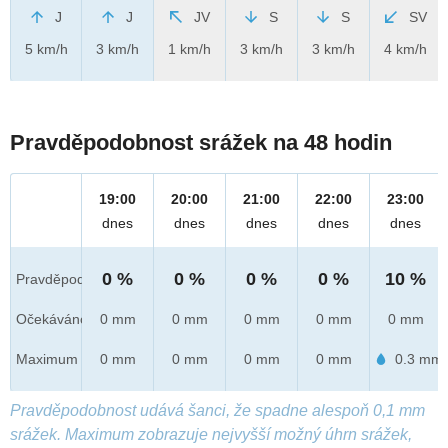
J
J
JV
S
S
SV
5 km/h
3 km/h
1 km/h
3 km/h
3 km/h
4 km/h
Pravděpodobnost srážek na 48 hodin
19:00
20:00
21:00
22:00
23:00
dnes
dnes
dnes
dnes
dnes
0 %
0 %
0 %
0 %
10 %
Pravděpod.
Očekáváno
0 mm
0 mm
0 mm
0 mm
0 mm
Maximum
0 mm
0 mm
0 mm
0 mm
0.3 mm
Pravděpodobnost udává šanci, že spadne alespoň 0,1 mm
srážek. Maximum zobrazuje nejvyšší možný úhrn srážek,