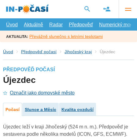
Přejít
na
hlavní
obsah
Úvod
Aktuálně
Radar
Předpověď
Numerický model
Převážně slunečno s letními teplotami
AKTUALITA:
Úvod
Předpověď počasí
Jihočeský kraj
Újezdec
PŘEDPOVĚĎ POČASÍ
Újezdec
Označit jako domovské město
Počasí
Slunce a Měsíc
Kvalita ovzduší
Újezdec leží v kraji Jihočeský (524 m n. m.). Předpověď je
sestavena podle několika modelů (ICON, GFS, ECMWF).