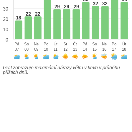
32
32
29
29
29
30
22
22
18
20
10
0
Pá
So
Ne
Po
Út
St
Čt
Pá
So
Ne
Po
Út
07
08
09
10
11
12
13
14
15
16
17
18
Graf zobrazuje maximální nárazy větru v km/h v průběhu
příštích dnů.