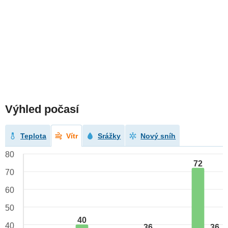
Výhled počasí
Teplota
Vítr
Srážky
Nový sníh
80
72
70
60
50
40
40
36
36