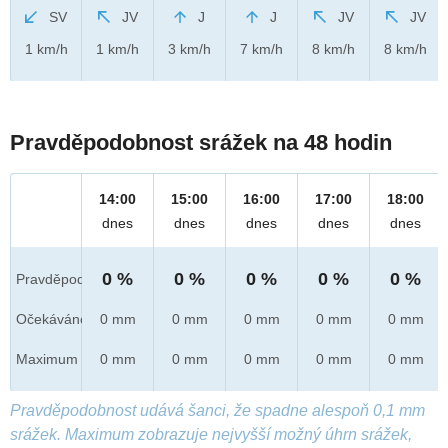
SV
JV
J
J
JV
JV
1 km/h
1 km/h
3 km/h
7 km/h
8 km/h
8 km/h
Pravděpodobnost srážek na 48 hodin
14:00
15:00
16:00
17:00
18:00
dnes
dnes
dnes
dnes
dnes
0 %
0 %
0 %
0 %
0 %
Pravděpod.
Očekáváno
0 mm
0 mm
0 mm
0 mm
0 mm
Maximum
0 mm
0 mm
0 mm
0 mm
0 mm
Pravděpodobnost udává šanci, že spadne alespoň 0,1 mm
srážek. Maximum zobrazuje nejvyšší možný úhrn srážek,