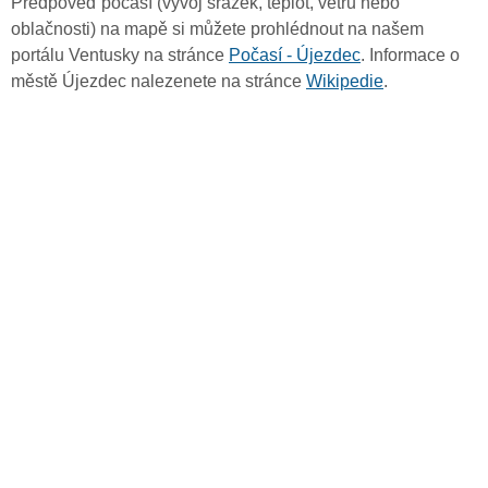
Předpověď počasí (vývoj srážek, teplot, větru nebo
oblačnosti) na mapě si můžete prohlédnout na našem
portálu Ventusky na stránce
Počasí - Újezdec
. Informace o
městě Újezdec nalezenete na stránce
Wikipedie
.