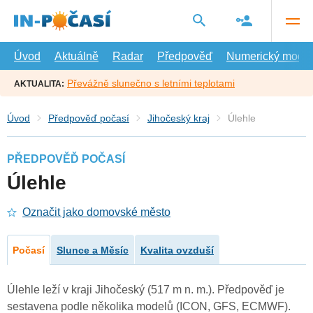
Přejít
na
hlavní
obsah
Úvod
Aktuálně
Radar
Předpověď
Numerický model
Převážně slunečno s letními teplotami
AKTUALITA:
Úvod
Předpověď počasí
Jihočeský kraj
Úlehle
PŘEDPOVĚĎ POČASÍ
Úlehle
Označit jako domovské město
Počasí
Slunce a Měsíc
Kvalita ovzduší
Úlehle leží v kraji Jihočeský (517 m n. m.). Předpověď je
sestavena podle několika modelů (ICON, GFS, ECMWF).