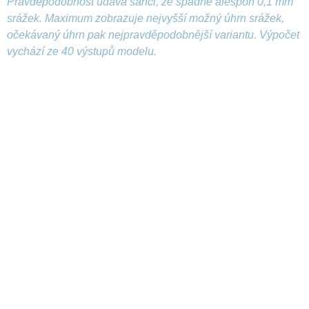
Pravděpodobnost udává šanci, že spadne alespoň 0,1 mm
srážek. Maximum zobrazuje nejvyšší možný úhrn srážek,
očekávaný úhrn pak nejpravděpodobnější variantu. Výpočet
vychází ze 40 výstupů modelu.