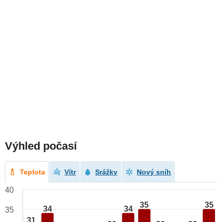
Výhled počasí
Teplota
Vítr
Srážky
Nový sníh
40
35
35
34
34
35
31