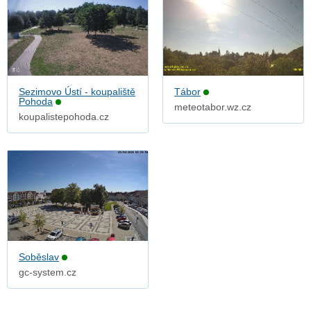
Sezimovo Ústí - koupaliště
Tábor
Pohoda
meteotabor.wz.cz
koupalistepohoda.cz
Soběslav
gc-system.cz