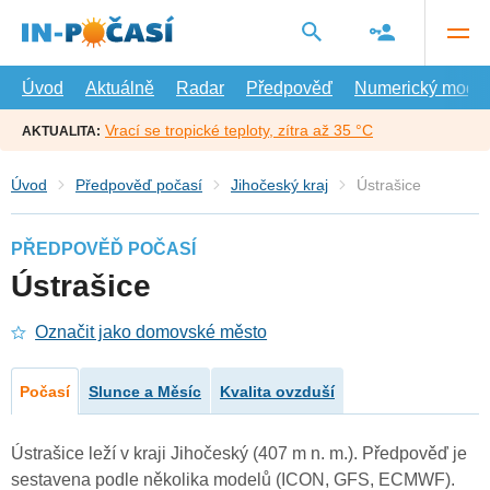
Přejít
na
hlavní
obsah
Úvod
Aktuálně
Radar
Předpověď
Numerický model
Vrací se tropické teploty, zítra až 35 °C
AKTUALITA:
Úvod
Předpověď počasí
Jihočeský kraj
Ústrašice
PŘEDPOVĚĎ POČASÍ
Ústrašice
Označit jako domovské město
Počasí
Slunce a Měsíc
Kvalita ovzduší
Ústrašice leží v kraji Jihočeský (407 m n. m.). Předpověď je
sestavena podle několika modelů (ICON, GFS, ECMWF).