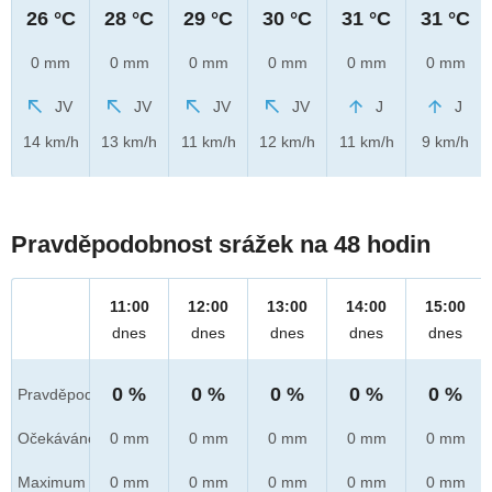
26 °C
28 °C
29 °C
30 °C
31 °C
31 °C
0 mm
0 mm
0 mm
0 mm
0 mm
0 mm
JV
JV
JV
JV
J
J
14 km/h
13 km/h
11 km/h
12 km/h
11 km/h
9 km/h
Pravděpodobnost srážek na 48 hodin
11:00
12:00
13:00
14:00
15:00
dnes
dnes
dnes
dnes
dnes
0 %
0 %
0 %
0 %
0 %
Pravděpod.
Očekáváno
0 mm
0 mm
0 mm
0 mm
0 mm
Maximum
0 mm
0 mm
0 mm
0 mm
0 mm