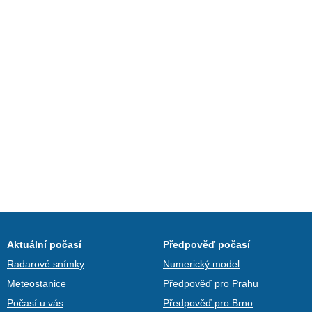
Aktuální počasí
Předpověď počasí
Radarové snímky
Numerický model
Meteostanice
Předpověď pro Prahu
Počasí u vás
Předpověď pro Brno