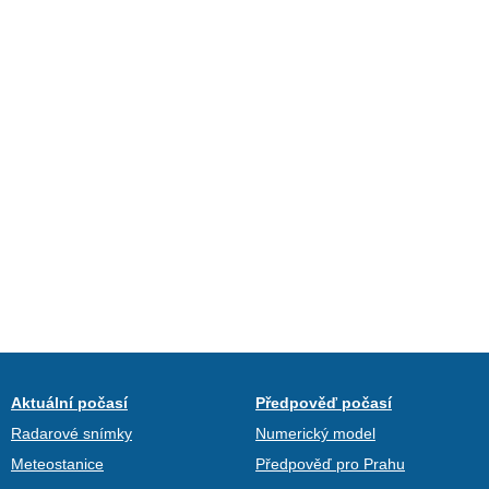
Aktuální počasí
Předpověď počasí
Radarové snímky
Numerický model
Meteostanice
Předpověď pro Prahu