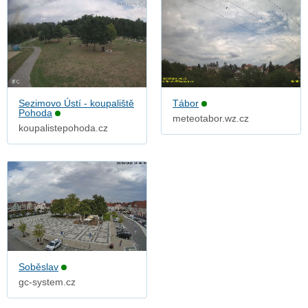
Sezimovo Ústí - koupaliště
Tábor
Pohoda
meteotabor.wz.cz
koupalistepohoda.cz
Soběslav
gc-system.cz