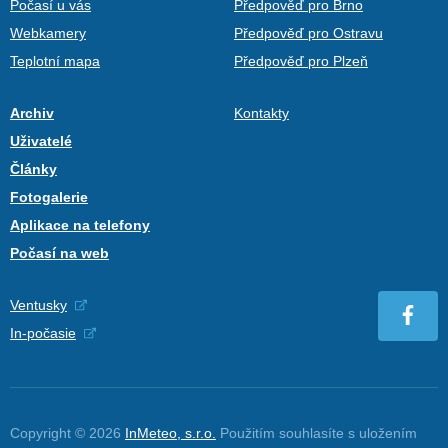
Počasí u vás
Předpověď pro Brno
Webkamery
Předpověď pro Ostravu
Teplotní mapa
Předpověď pro Plzeň
Archiv
Kontakty
Uživatelé
Články
Fotogalerie
Aplikace na telefony
Počasí na web
Ventusky
In-počasie
Copyright © 2026
InMeteo, s.r.o.
Použitím souhlasíte s uložením