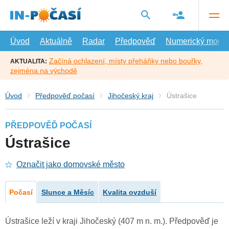
Přejít
na
hlavní
obsah
Úvod
Aktuálně
Radar
Předpověď
Numerický model
Začíná ochlazení, místy přeháňky nebo bouřky,
AKTUALITA:
zejména na východě
Úvod
Předpověď počasí
Jihočeský kraj
Ústrašice
PŘEDPOVĚĎ POČASÍ
Ústrašice
Označit jako domovské město
Počasí
Slunce a Měsíc
Kvalita ovzduší
Ústrašice leží v kraji Jihočeský (407 m n. m.). Předpověď je