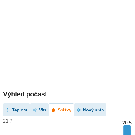
Výhled počasí
Teplota
Vítr
Srážky
Nový sníh
21.7
20.5