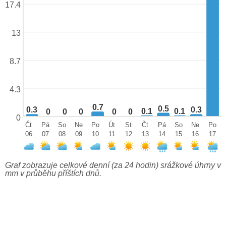
17.4
13
8.7
4.3
0.7
0.5
0.3
0.3
0.1
0.1
0
0
0
0
0
0
Čt
Pá
So
Ne
Po
Út
St
Čt
Pá
So
Ne
Po
06
07
08
09
10
11
12
13
14
15
16
17
Graf zobrazuje celkové denní (za 24 hodin) srážkové úhrny v
mm v průběhu příštích dnů.