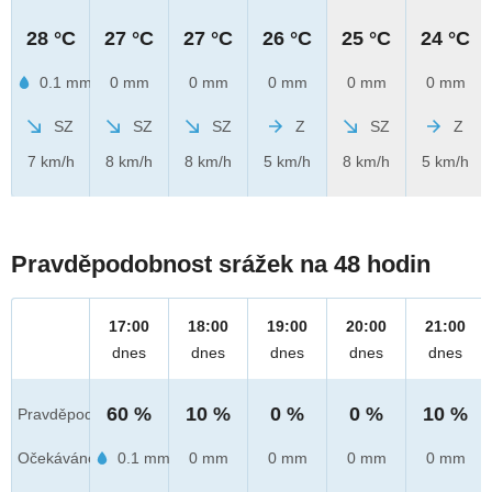
28 °C
27 °C
27 °C
26 °C
25 °C
24 °C
0.1 mm
0 mm
0 mm
0 mm
0 mm
0 mm
SZ
SZ
SZ
Z
SZ
Z
7 km/h
8 km/h
8 km/h
5 km/h
8 km/h
5 km/h
Pravděpodobnost srážek na 48 hodin
17:00
18:00
19:00
20:00
21:00
dnes
dnes
dnes
dnes
dnes
60 %
10 %
0 %
0 %
10 %
Pravděpod.
Očekáváno
0.1 mm
0 mm
0 mm
0 mm
0 mm