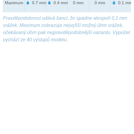
Maximum
0.7 mm
0.4 mm
0 mm
0 mm
0.1 mm
Pravděpodobnost udává šanci, že spadne alespoň 0,1 mm
srážek. Maximum zobrazuje nejvyšší možný úhrn srážek,
očekávaný úhrn pak nejpravděpodobnější variantu. Výpočet
vychází ze 40 výstupů modelu.