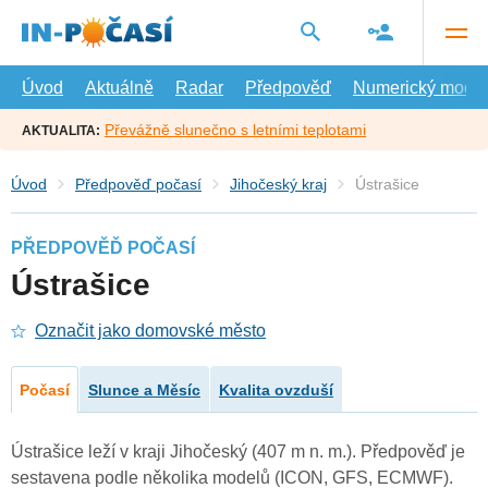
Přejít
na
hlavní
obsah
Úvod
Aktuálně
Radar
Předpověď
Numerický model
Převážně slunečno s letními teplotami
AKTUALITA:
Úvod
Předpověď počasí
Jihočeský kraj
Ústrašice
PŘEDPOVĚĎ POČASÍ
Ústrašice
Označit jako domovské město
Počasí
Slunce a Měsíc
Kvalita ovzduší
Ústrašice leží v kraji Jihočeský (407 m n. m.). Předpověď je
sestavena podle několika modelů (ICON, GFS, ECMWF).