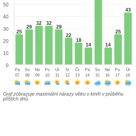
50
43
40
32
32
29
29
30
25
25
22
18
20
14
14
10
0
Pá
So
Ne
Po
Út
St
Čt
Pá
So
Ne
Po
Út
07
08
09
10
11
12
13
14
15
16
17
18
Graf zobrazuje maximální nárazy větru v km/h v průběhu
příštích dnů.