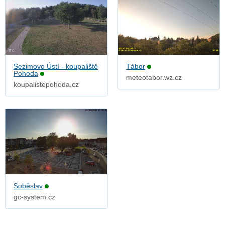
Sezimovo Ústí - koupaliště
Tábor
Pohoda
meteotabor.wz.cz
koupalistepohoda.cz
Soběslav
gc-system.cz