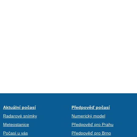
Aktuální počasí
Předpověď počasí
Radarové snímky
Numerický model
Meteostanice
Předpověď pro Prahu
Počasí u vás
Předpověď pro Brno