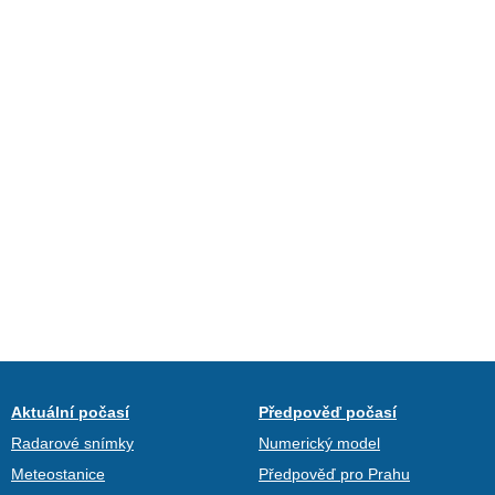
Aktuální počasí
Předpověď počasí
Radarové snímky
Numerický model
Meteostanice
Předpověď pro Prahu