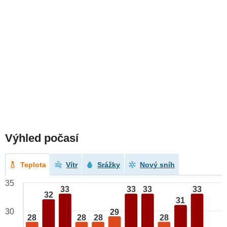
Výhled počasí
Teplota
Vítr
Srážky
Nový sníh
35
33
33
33
33
32
31
30
29
28
28
28
28