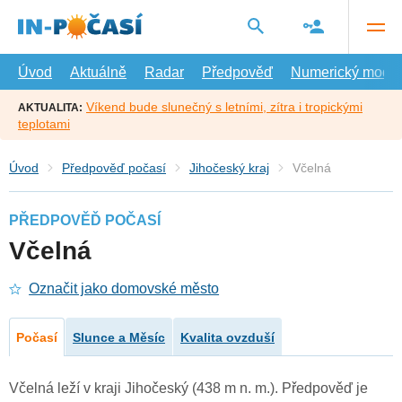
Přejít
na
hlavní
obsah
Úvod
Aktuálně
Radar
Předpověď
Numerický model
Víkend bude slunečný s letními, zítra i tropickými
AKTUALITA:
teplotami
Úvod
Předpověď počasí
Jihočeský kraj
Včelná
PŘEDPOVĚĎ POČASÍ
Včelná
Označit jako domovské město
Počasí
Slunce a Měsíc
Kvalita ovzduší
Včelná leží v kraji Jihočeský (438 m n. m.). Předpověď je