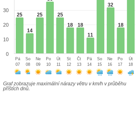
32
30
25
25
25
18
18
18
20
14
11
10
0
Pá
So
Ne
Po
Út
St
Čt
Pá
So
Ne
Po
Út
07
08
09
10
11
12
13
14
15
16
17
18
Graf zobrazuje maximální nárazy větru v km/h v průběhu
příštích dnů.