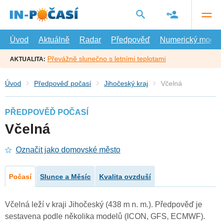
Přejít
na
hlavní
obsah
Úvod
Aktuálně
Radar
Předpověď
Numerický model
Převážně slunečno s letními teplotami
AKTUALITA:
Úvod
Předpověď počasí
Jihočeský kraj
Včelná
PŘEDPOVĚĎ POČASÍ
Včelná
Označit jako domovské město
Počasí
Slunce a Měsíc
Kvalita ovzduší
Včelná leží v kraji Jihočeský (438 m n. m.). Předpověď je
sestavena podle několika modelů (ICON, GFS, ECMWF).