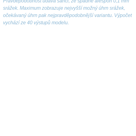
Pravděpodobnost udává šanci, že spadne alespoň 0,1 mm
srážek. Maximum zobrazuje nejvyšší možný úhrn srážek,
očekávaný úhrn pak nejpravděpodobnější variantu. Výpočet
vychází ze 40 výstupů modelu.