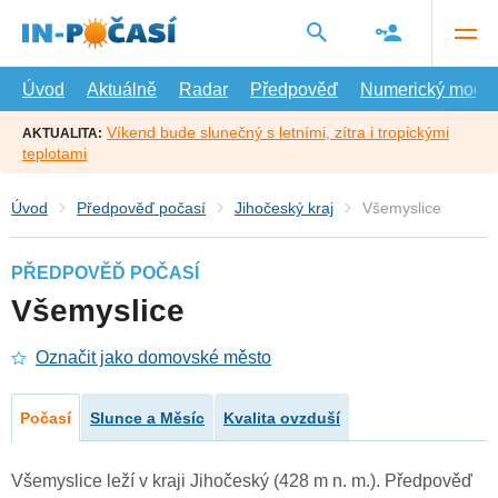
Přejít
na
hlavní
obsah
Úvod
Aktuálně
Radar
Předpověď
Numerický model
Víkend bude slunečný s letními, zítra i tropickými
AKTUALITA:
teplotami
Úvod
Předpověď počasí
Jihočeský kraj
Všemyslice
PŘEDPOVĚĎ POČASÍ
Všemyslice
Označit jako domovské město
Počasí
Slunce a Měsíc
Kvalita ovzduší
Všemyslice leží v kraji Jihočeský (428 m n. m.). Předpověď