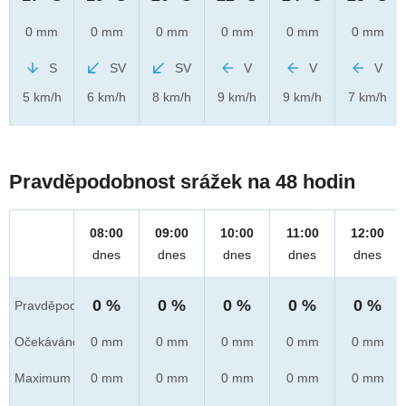
0 mm
0 mm
0 mm
0 mm
0 mm
0 mm
S
SV
SV
V
V
V
5 km/h
6 km/h
8 km/h
9 km/h
9 km/h
7 km/h
Pravděpodobnost srážek na 48 hodin
08:00
09:00
10:00
11:00
12:00
dnes
dnes
dnes
dnes
dnes
0 %
0 %
0 %
0 %
0 %
Pravděpod.
Očekáváno
0 mm
0 mm
0 mm
0 mm
0 mm
Maximum
0 mm
0 mm
0 mm
0 mm
0 mm