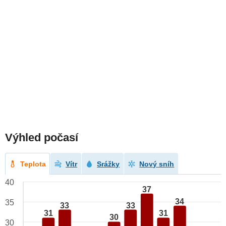
Výhled počasí
Teplota
Vítr
Srážky
Nový sníh
40
37
34
35
33
33
31
31
30
30