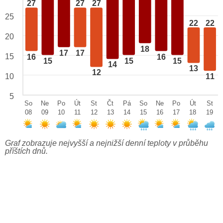
27
27
27
25
22
22
20
18
17
17
15
16
16
15
15
15
14
13
12
10
11
5
So
Ne
Po
Út
St
Čt
Pá
So
Ne
Po
Út
St
08
09
10
11
12
13
14
15
16
17
18
19
Graf zobrazuje nejvyšší a nejnižší denní teploty v průběhu
příštích dnů.