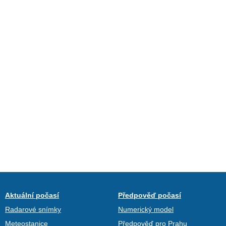
Aktuální počasí
Předpověď počasí
Radarové snímky
Numerický model
Meteostanice
Předpověď pro Prahu