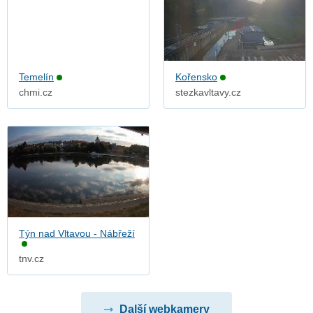
Temelín
Kořensko
chmi.cz
stezkavltavy.cz
Týn nad Vltavou - Nábřeží
tnv.cz
Další webkamery