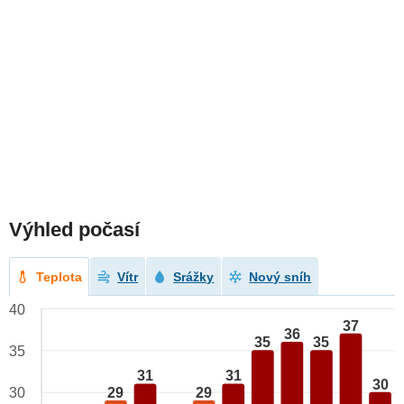
Výhled počasí
Teplota
Vítr
Srážky
Nový sníh
40
37
36
35
35
35
31
31
30
29
29
30