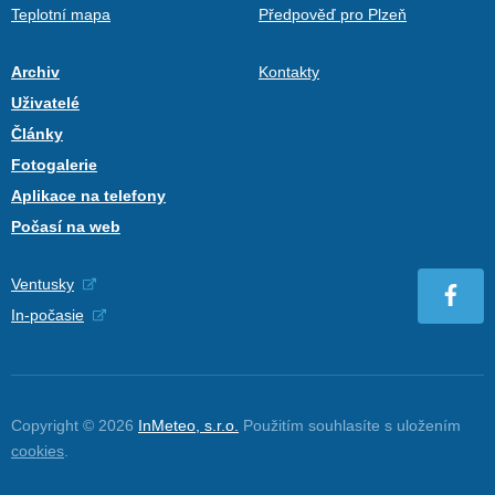
Teplotní mapa
Předpověď pro Plzeň
Archiv
Kontakty
Uživatelé
Články
Fotogalerie
Aplikace na telefony
Počasí na web
Ventusky
In-počasie
Copyright © 2026
InMeteo, s.r.o.
Použitím souhlasíte s uložením
cookies
.