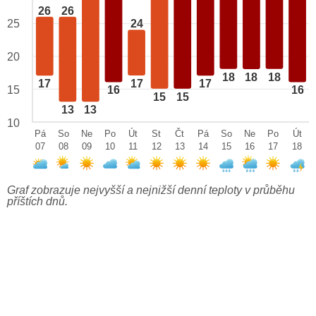
26
26
25
24
20
18
18
18
17
17
17
15
16
16
15
15
13
13
10
Pá
So
Ne
Po
Út
St
Čt
Pá
So
Ne
Po
Út
07
08
09
10
11
12
13
14
15
16
17
18
Graf zobrazuje nejvyšší a nejnižší denní teploty v průběhu
příštích dnů.