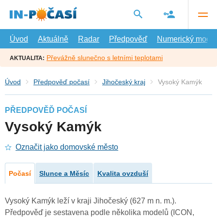
Přejít
na
hlavní
obsah
Úvod
Aktuálně
Radar
Předpověď
Numerický model
Převážně slunečno s letními teplotami
AKTUALITA:
Úvod
Předpověď počasí
Jihočeský kraj
Vysoký Kamýk
PŘEDPOVĚĎ POČASÍ
Vysoký Kamýk
Označit jako domovské město
Počasí
Slunce a Měsíc
Kvalita ovzduší
Vysoký Kamýk leží v kraji Jihočeský (627 m n. m.).
Předpověď je sestavena podle několika modelů (ICON,