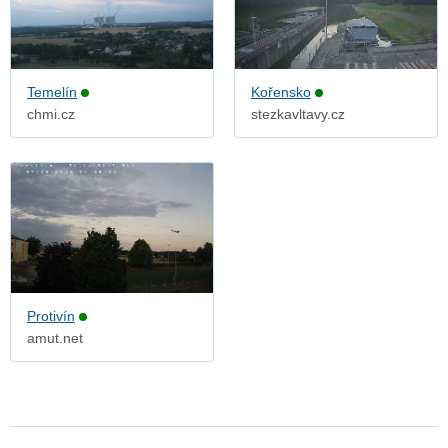
Temelín
Kořensko
chmi.cz
stezkavltavy.cz
Protivín
amut.net