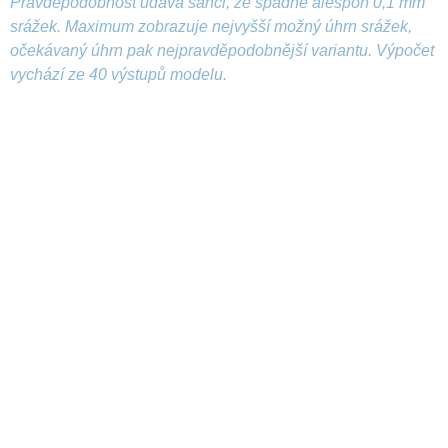
Pravděpodobnost udává šanci, že spadne alespoň 0,1 mm
srážek. Maximum zobrazuje nejvyšší možný úhrn srážek,
očekávaný úhrn pak nejpravděpodobnější variantu. Výpočet
vychází ze 40 výstupů modelu.