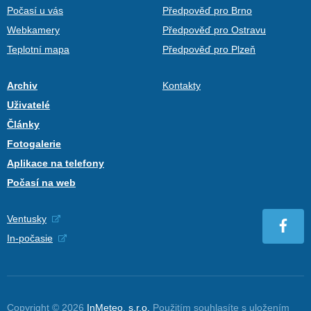
Počasí u vás
Předpověď pro Brno
Webkamery
Předpověď pro Ostravu
Teplotní mapa
Předpověď pro Plzeň
Archiv
Kontakty
Uživatelé
Články
Fotogalerie
Aplikace na telefony
Počasí na web
Ventusky
In-počasie
Copyright © 2026
InMeteo, s.r.o.
Použitím souhlasíte s uložením