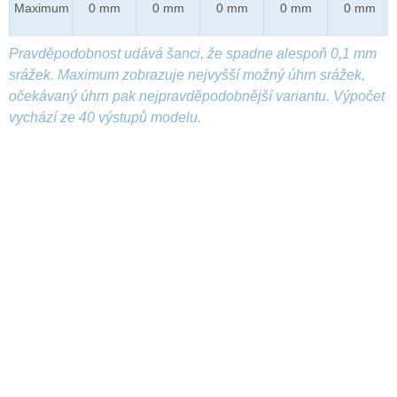
Maximum
0 mm
0 mm
0 mm
0 mm
0 mm
Pravděpodobnost udává šanci, že spadne alespoň 0,1 mm
srážek. Maximum zobrazuje nejvyšší možný úhrn srážek,
očekávaný úhrn pak nejpravděpodobnější variantu. Výpočet
vychází ze 40 výstupů modelu.