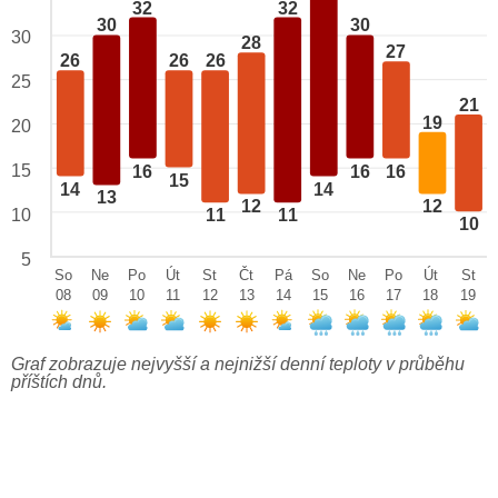
32
32
30
30
30
28
27
26
26
26
25
21
19
20
15
16
16
16
15
14
14
13
12
12
10
11
11
10
5
So
Ne
Po
Út
St
Čt
Pá
So
Ne
Po
Út
St
08
09
10
11
12
13
14
15
16
17
18
19
Graf zobrazuje nejvyšší a nejnižší denní teploty v průběhu
příštích dnů.