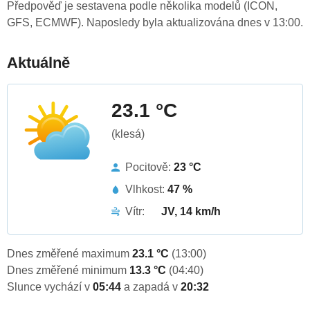
Předpověď je sestavena podle několika modelů (ICON,
GFS, ECMWF). Naposledy byla aktualizována dnes v 13:00.
Aktuálně
23.1 °C
(klesá)
Pocitově:
23 °C
Vlhkost:
47 %
Vítr:
JV, 14 km/h
Dnes změřené maximum
23.1 °C
(13:00)
Dnes změřené minimum
13.3 °C
(04:40)
Slunce vychází v
05:44
a zapadá v
20:32