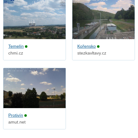
Temelín
Kořensko
chmi.cz
stezkavltavy.cz
Protivín
amut.net