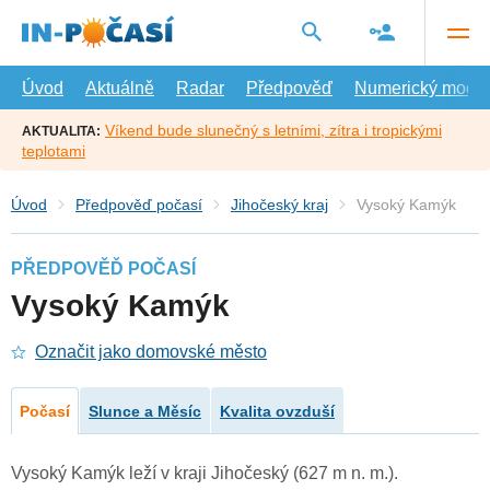
Přejít
na
hlavní
obsah
Úvod
Aktuálně
Radar
Předpověď
Numerický model
Víkend bude slunečný s letními, zítra i tropickými
AKTUALITA:
teplotami
Úvod
Předpověď počasí
Jihočeský kraj
Vysoký Kamýk
PŘEDPOVĚĎ POČASÍ
Vysoký Kamýk
Označit jako domovské město
Počasí
Slunce a Měsíc
Kvalita ovzduší
Vysoký Kamýk leží v kraji Jihočeský (627 m n. m.).