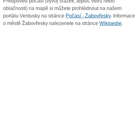
Předpověď počasí (vývoj srážek, teplot, větru nebo
oblačnosti) na mapě si můžete prohlédnout na našem
portálu Ventusky na stránce
Počasí - Žabovřesky
. Informace
o městě Žabovřesky nalezenete na stránce
Wikipedie
.