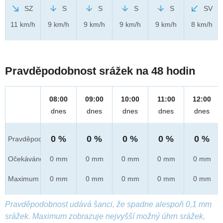
SZ
S
S
S
S
SV
11 km/h
9 km/h
9 km/h
9 km/h
9 km/h
8 km/h
Pravděpodobnost srážek na 48 hodin
08:00
09:00
10:00
11:00
12:00
dnes
dnes
dnes
dnes
dnes
0 %
0 %
0 %
0 %
0 %
Pravděpod.
Očekáváno
0 mm
0 mm
0 mm
0 mm
0 mm
Maximum
0 mm
0 mm
0 mm
0 mm
0 mm
Pravděpodobnost udává šanci, že spadne alespoň 0,1 mm
srážek. Maximum zobrazuje nejvyšší možný úhrn srážek,