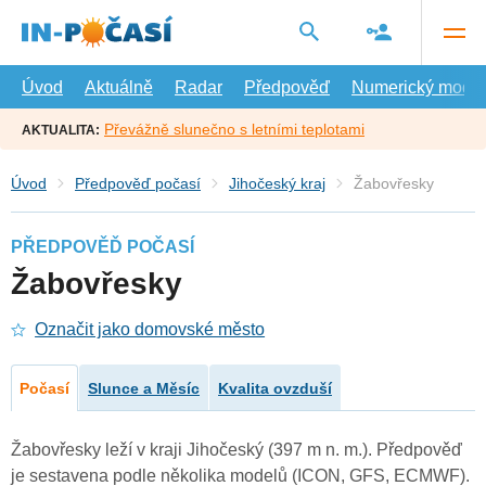
Přejít
na
hlavní
obsah
Úvod
Aktuálně
Radar
Předpověď
Numerický model
Převážně slunečno s letními teplotami
AKTUALITA:
Úvod
Předpověď počasí
Jihočeský kraj
Žabovřesky
PŘEDPOVĚĎ POČASÍ
Žabovřesky
Označit jako domovské město
Počasí
Slunce a Měsíc
Kvalita ovzduší
Žabovřesky leží v kraji Jihočeský (397 m n. m.). Předpověď
je sestavena podle několika modelů (ICON, GFS, ECMWF).