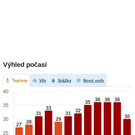
Výhled počasí
Teplota
Vítr
Srážky
Nový sníh
40
36
36
36
35
35
33
32
31
31
30
29
30
28
27
25