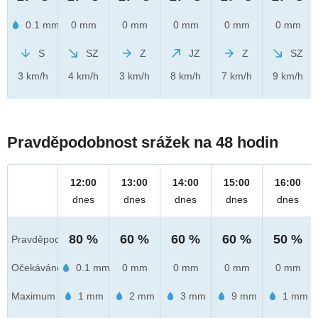
0.1 mm
0 mm
0 mm
0 mm
0 mm
0 mm
S
SZ
Z
JZ
Z
SZ
3 km/h
4 km/h
3 km/h
8 km/h
7 km/h
9 km/h
Pravděpodobnost srážek na 48 hodin
12:00
13:00
14:00
15:00
16:00
dnes
dnes
dnes
dnes
dnes
80 %
60 %
60 %
60 %
50 %
Pravděpod.
Očekáváno
0.1 mm
0 mm
0 mm
0 mm
0 mm
Maximum
1 mm
2 mm
3 mm
9 mm
1 mm