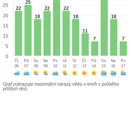
25
25
22
22
22
20
18
18
18
15
11
10
7
7
5
0
Čt
Pá
So
Ne
Po
Út
St
Čt
Pá
So
Ne
Po
06
07
08
09
10
11
12
13
14
15
16
17
Graf zobrazuje maximální nárazy větru v km/h v průběhu
příštích dnů.