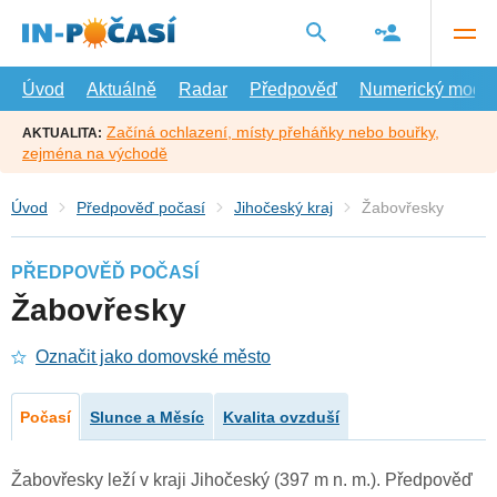
Přejít
na
hlavní
obsah
Úvod
Aktuálně
Radar
Předpověď
Numerický model
Začíná ochlazení, místy přeháňky nebo bouřky,
AKTUALITA:
zejména na východě
Úvod
Předpověď počasí
Jihočeský kraj
Žabovřesky
PŘEDPOVĚĎ POČASÍ
Žabovřesky
Označit jako domovské město
Počasí
Slunce a Měsíc
Kvalita ovzduší
Žabovřesky leží v kraji Jihočeský (397 m n. m.). Předpověď