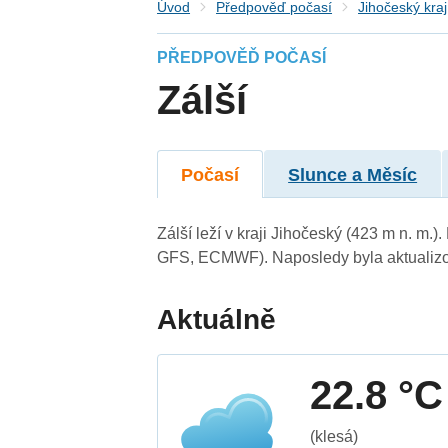
Úvod
Předpověď počasí
Jihočeský kraj
PŘEDPOVĚĎ POČASÍ
Zálší
Počasí
Slunce a Měsíc
Zálší leží v kraji Jihočeský (423 m n. m
GFS, ECMWF). Naposledy byla aktualizo
Aktuálně
22.8 °C
(klesá)