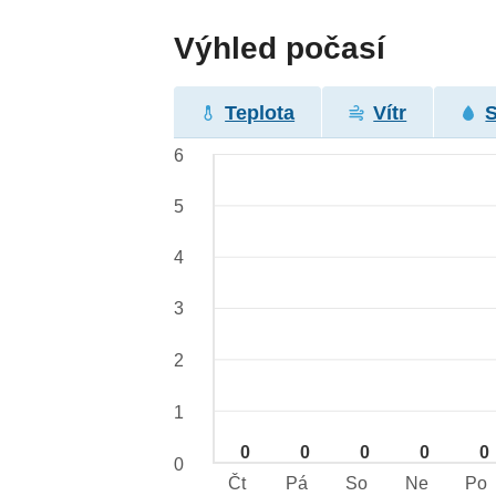
Výhled počasí
Teplota
Vítr
6
5
4
3
2
1
0
0
0
0
0
0
Čt
Pá
So
Ne
Po