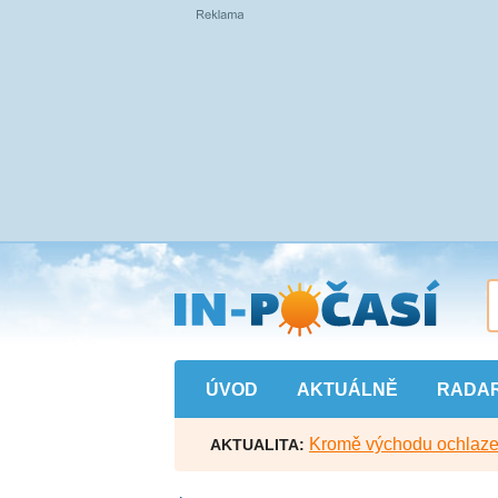
Přejít
na
hlavní
obsah
ÚVOD
AKTUÁLNĚ
RADA
Kromě východu ochlazen
AKTUALITA: