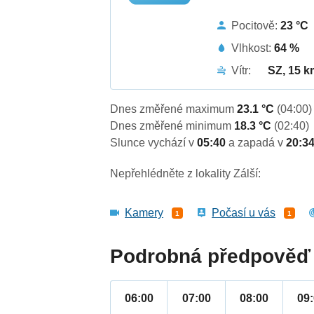
Pocitově:
23 °C
Vlhkost:
64 %
Vítr:
SZ, 15 k
Dnes změřené maximum
23.1 °C
(04:00)
Dnes změřené minimum
18.3 °C
(02:40)
Slunce vychází v
05:40
a zapadá v
20:3
Nepřehlédněte z lokality Zálší:
Kamery
Počasí u vás
1
1
Podrobná předpověď 
06:00
07:00
08:00
09