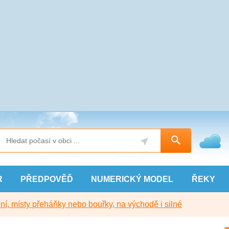
R
PŘEDPOVĚĎ
NUMERICKÝ
MODEL
ŘEKY
í, místy přeháňky nebo bouřky, na východě i silné