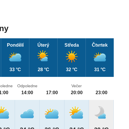
dny
Pondělí
Úterý
Středa
Čtvrtek
33 °C
28 °C
32 °C
31 °C
oledne
Odpoledne
Večer
1:00
14:00
17:00
20:00
23:00