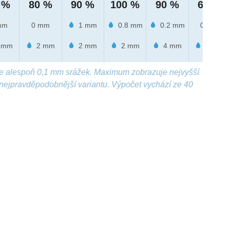
 %
80 %
90 %
100 %
90 %
60 %
mm
0 mm
1 mm
0.8 mm
0.2 mm
0 mm
 mm
2 mm
2 mm
2 mm
4 mm
3 mm
e alespoň 0,1 mm srážek. Maximum zobrazuje nejvyšší
nejpravděpodobnější variantu. Výpočet vychází ze 40