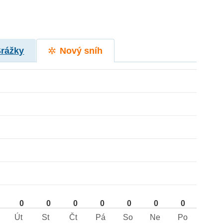
Srážky
Nový sníh
0
0
0
0
0
0
0
Út
St
Čt
Pá
So
Ne
Po