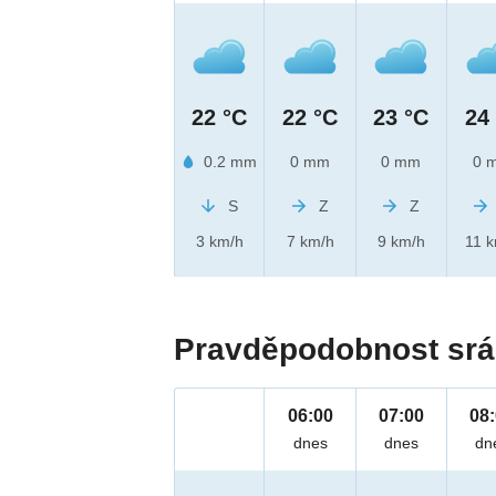
22 °C
22 °C
23 °C
24
0.2 mm
0 mm
0 mm
0 
S
Z
Z
3 km/h
7 km/h
9 km/h
11 
Pravděpodobnost srá
06:00
07:00
08
dnes
dnes
dn