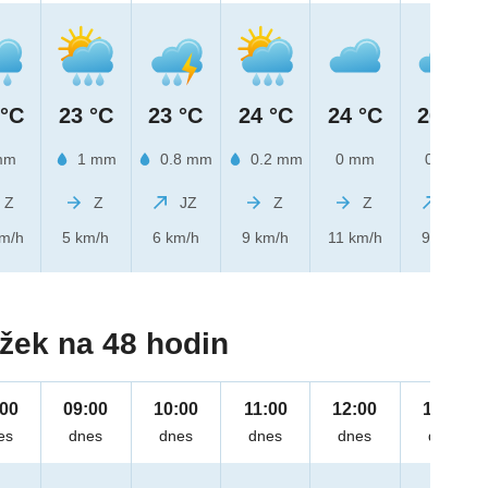
 °C
23 °C
23 °C
24 °C
24 °C
26 °C
mm
1 mm
0.8 mm
0.2 mm
0 mm
0 mm
Z
Z
JZ
Z
Z
JZ
km/h
5 km/h
6 km/h
9 km/h
11 km/h
9 km/h
žek na 48 hodin
:00
09:00
10:00
11:00
12:00
13:00
es
dnes
dnes
dnes
dnes
dnes