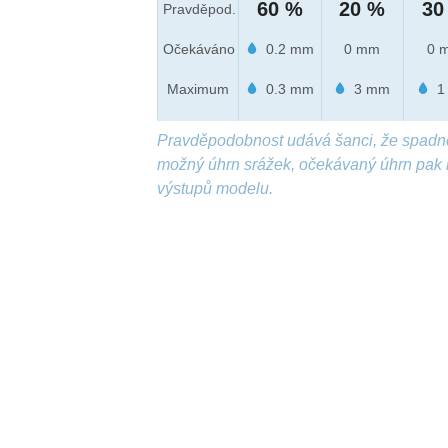
60 %
20 %
30
Pravděpod.
Očekáváno
0.2 mm
0 mm
0 
Maximum
0.3 mm
3 mm
1
Pravděpodobnost udává šanci, že spadn
možný úhrn srážek, očekávaný úhrn pak 
výstupů modelu.