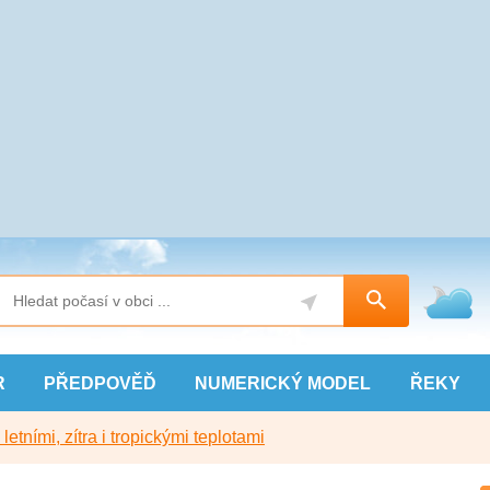
R
PŘEDPOVĚĎ
NUMERICKÝ
MODEL
ŘEKY
etními, zítra i tropickými teplotami