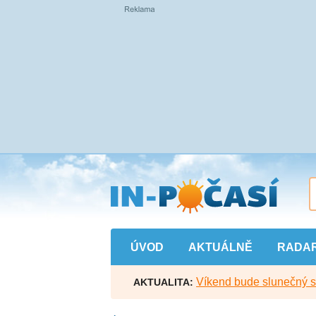
Přejít
na
hlavní
obsah
ÚVOD
AKTUÁLNĚ
RADA
Víkend bude slunečný s l
AKTUALITA: