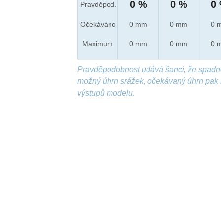
0 %
0 %
0
Pravděpod.
Očekáváno
0 mm
0 mm
0 
Maximum
0 mm
0 mm
0 
Pravděpodobnost udává šanci, že spadn
možný úhrn srážek, očekávaný úhrn pak 
výstupů modelu.