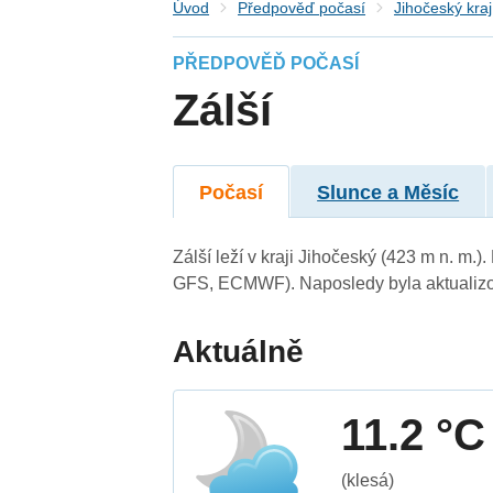
Úvod
Předpověď počasí
Jihočeský kraj
PŘEDPOVĚĎ POČASÍ
Zálší
Počasí
Slunce a Měsíc
Zálší leží v kraji Jihočeský (423 m n. m
GFS, ECMWF). Naposledy byla aktualizo
Aktuálně
11.2 °C
(klesá)