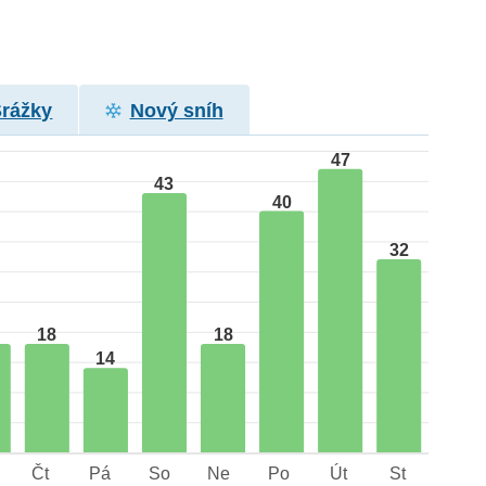
Srážky
Nový sníh
47
43
40
32
18
18
14
Čt
Pá
So
Ne
Po
Út
St