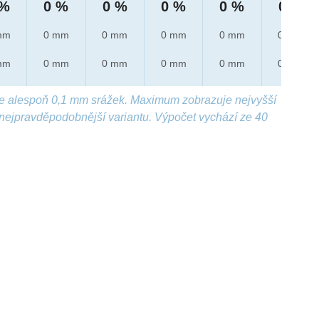
 %
0 %
0 %
0 %
0 %
0 %
mm
0 mm
0 mm
0 mm
0 mm
0 mm
mm
0 mm
0 mm
0 mm
0 mm
0 mm
e alespoň 0,1 mm srážek. Maximum zobrazuje nejvyšší
nejpravděpodobnější variantu. Výpočet vychází ze 40