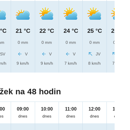
 °C
21 °C
22 °C
24 °C
25 °C
26 °C
mm
0 mm
0 mm
0 mm
0 mm
0 mm
SV
V
V
V
JV
JV
km/h
9 km/h
9 km/h
7 km/h
8 km/h
7 km/h
žek na 48 hodin
:00
09:00
10:00
11:00
12:00
13:00
es
dnes
dnes
dnes
dnes
dnes