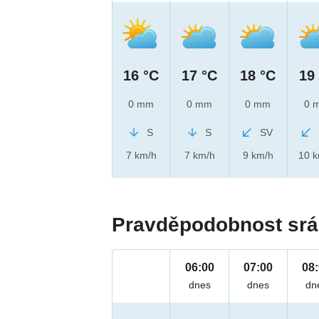
16 °C
17 °C
18 °C
19
0 mm
0 mm
0 mm
0 
S
S
SV
7 km/h
7 km/h
9 km/h
10 
Pravděpodobnost srá
06:00
07:00
08
dnes
dnes
dn