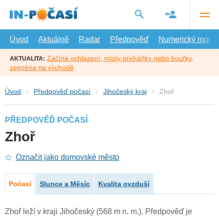
Přejít
na
hlavní
obsah
Úvod
Aktuálně
Radar
Předpověď
Numerický model
Začíná ochlazení, místy přeháňky nebo bouřky,
AKTUALITA:
zejména na východě
Úvod
Předpověď počasí
Jihočeský kraj
Zhoř
PŘEDPOVĚĎ POČASÍ
Zhoř
Označit jako domovské město
Počasí
Slunce a Měsíc
Kvalita ovzduší
Zhoř leží v kraji Jihočeský (568 m n. m.). Předpověď je