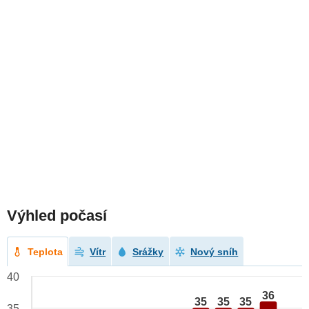
Výhled počasí
Teplota
Vítr
Srážky
Nový sníh
40
36
35
35
35
35