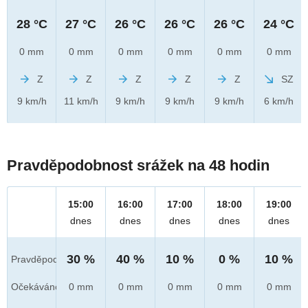
28 °C
27 °C
26 °C
26 °C
26 °C
24 °C
0 mm
0 mm
0 mm
0 mm
0 mm
0 mm
Z
Z
Z
Z
Z
SZ
9 km/h
11 km/h
9 km/h
9 km/h
9 km/h
6 km/h
Pravděpodobnost srážek na 48 hodin
15:00
16:00
17:00
18:00
19:00
dnes
dnes
dnes
dnes
dnes
30 %
40 %
10 %
0 %
10 %
Pravděpod.
Očekáváno
0 mm
0 mm
0 mm
0 mm
0 mm