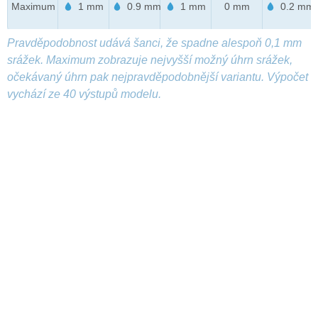
Maximum
1 mm
0.9 mm
1 mm
0 mm
0.2 mm
Pravděpodobnost udává šanci, že spadne alespoň 0,1 mm
srážek. Maximum zobrazuje nejvyšší možný úhrn srážek,
očekávaný úhrn pak nejpravděpodobnější variantu. Výpočet
vychází ze 40 výstupů modelu.