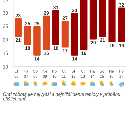
32
31
30
29
30
28
27
25
25
25
20
21
21
20
19
19
18
18
17
15
16
16
14
14
10
Čt
Pá
So
Ne
Po
Út
St
Čt
Pá
So
Ne
Po
06
07
08
09
10
11
12
13
14
15
16
17
Graf zobrazuje nejvyšší a nejnižší denní teploty v průběhu
příštích dnů.