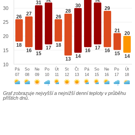
32
32
31
30
29
30
28
27
26
26
25
21
20
20
18
18
17
17
15
16
16
16
15
15
14
14
13
10
Pá
So
Ne
Po
Út
St
Čt
Pá
So
Ne
Po
Út
07
08
09
10
11
12
13
14
15
16
17
18
Graf zobrazuje nejvyšší a nejnižší denní teploty v průběhu
příštích dnů.