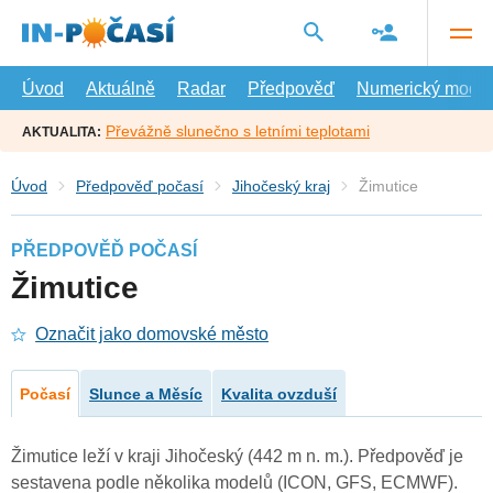
Přejít
na
hlavní
obsah
Úvod
Aktuálně
Radar
Předpověď
Numerický model
Převážně slunečno s letními teplotami
AKTUALITA:
Úvod
Předpověď počasí
Jihočeský kraj
Žimutice
PŘEDPOVĚĎ POČASÍ
Žimutice
Označit jako domovské město
Počasí
Slunce a Měsíc
Kvalita ovzduší
Žimutice leží v kraji Jihočeský (442 m n. m.). Předpověď je
sestavena podle několika modelů (ICON, GFS, ECMWF).