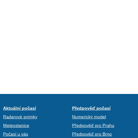
Aktuální počasí
Předpověď počasí
Radarové snímky
Numerický model
Meteostanice
Předpověď pro Prahu
Počasí u vás
Předpověď pro Brno